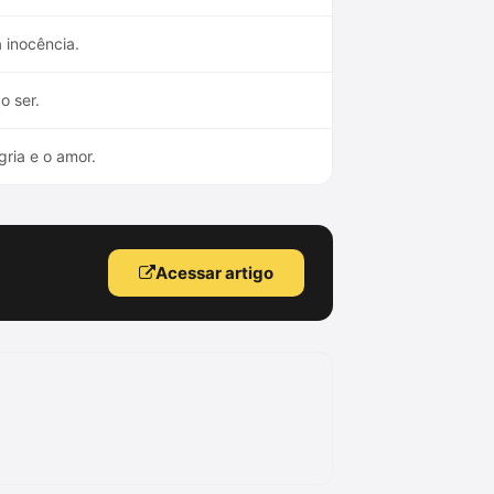
 inocência.
o ser.
ria e o amor.
Acessar artigo