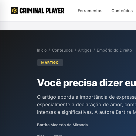
Ferramentas
Conteúdos
Início
/
Conteúdos
/
Artigos
/
Empório do Direito
ARTIGO
Você precisa dizer e
O artigo aborda a importância de express
especialmente a declaração de amor, com
intensas e significativas. A autora Bartir
essencial valorizar o que realmente import
Bartira Macedo de Miranda
conectar-se emocionalmente com alguém 
peça convida o leitor a deixar de lado bri