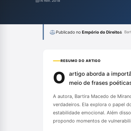
14 nov. 2018
amor e a esperança de maneira autêntica e 
Publicado no
Empório do Direito
Bar
RESUMO DO ARTIGO
O
artigo aborda a import
meio de frases poética
A autora, Bartira Macedo de Mirand
verdadeiros. Ela explora o papel d
estabilidade emocional. Além disso,
propondo momentos de vulnerabili