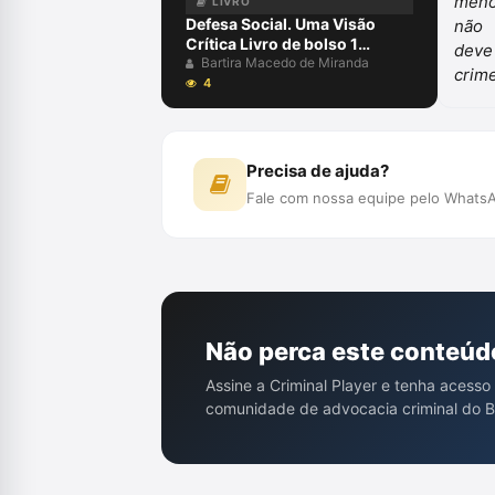
LIVRO
Defesa Social. Uma Visão
Crítica Livro de bolso 1
janeiro 2015
Bartira Macedo de Miranda
4
Precisa de ajuda?
Fale com nossa equipe pelo WhatsA
Não perca este conteúd
Assine a Criminal Player e tenha acesso
comunidade de advocacia criminal do Br