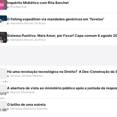
Inquérito Midiático com Rita Barchet
Rita Barchet
O fishing expedition via mandados genéricos em “favelas”
Alexandre Morais da Rosa
Sistema Punitivo: Mais Amor, por Favor! Capa comum 6 agosto 2
Alexandre Morais da Rosa
Vinicius Almada Mozetic
A abertura de vista ao ministério público após a juntada da resp
Marcos Eberhardt
O brilho de uma estrela
Fernanda Mambrini Rudolfo