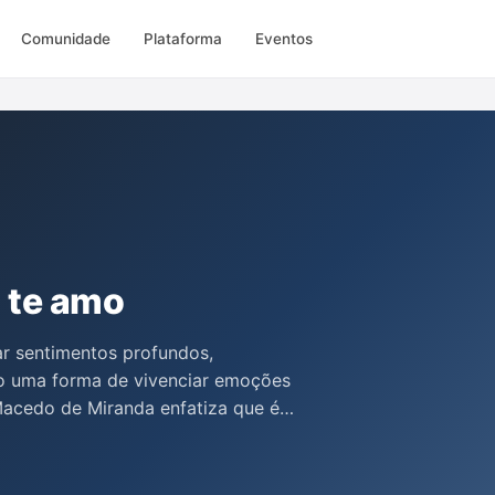
Comunidade
Plataforma
Eventos
u te amo
ar sentimentos profundos,
o uma forma de vivenciar emoções
a Macedo de Miranda enfatiza que é
a na vida, buscar felicidade e
que compreenda sua essência. A
gas e inseguranças, celebrando o