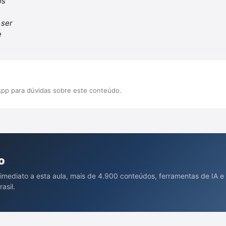
pp para dúvidas sobre este conteúdo.
o
 imediato a esta aula, mais de 4.900 conteúdos, ferramentas de IA e
asil.