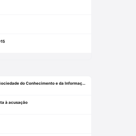
015
Há uma revolução tecnológica no Direito? A Des-Construção da Sociedade do Conhecimento e da Informação[1]
osta à acusação