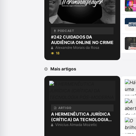
PODCAST
#242 CUIDADOS DA
AUDIÊNCIA ONLINE NO CRIME
Alexandre Morais da Rosa
18
Mais artigos
ARTIGO
A HERMENÊUTICA JURÍDICA
(CRÍTICA) DA TECNOLOGIA
PÓS-MODERNA
Vinicius Almada Mozetic