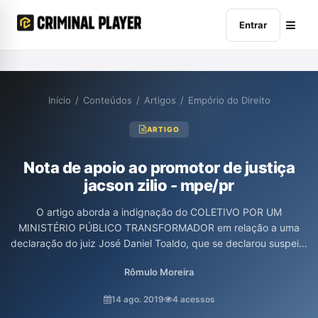
Entrar
Início
/
Conteúdos
/
Artigos
/
Empório do Direito
ARTIGO
Nota de apoio ao promotor de justiça
jacson zilio - mpe/pr
O artigo aborda a indignação do COLETIVO POR UM
MINISTÉRIO PÚBLICO TRANSFORMADOR em relação a uma
declaração do juiz José Daniel Toaldo, que se declarou suspeito
em um caso criminal devido à presença do Promotor Jacson
Rômulo Moreira
Zilio. O texto destaca a trajetória de Zilio, seu compromisso com
os direitos humanos e seu papel como um defensor da justiça
14 ago. 2019
4 acessos
social, ressaltando sua resistência ao punitivismo e sua