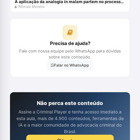
A aplicação da analogia in malam partem no processo penal brasileiro
Rômulo Moreira
Precisa de ajuda?
Fale com nossa equipe pelo WhatsApp para dúvidas
sobre este conteúdo.
Falar no WhatsApp
Não perca este conteúdo
Assine a Criminal Player e tenha acesso imediato a
esta aula, mais de 4.900 conteúdos, ferramentas de
IA e a maior comunidade de advocacia criminal do
Brasil.