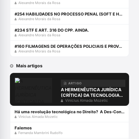
Alexandre Morais da Rosa
#254 HABILIDADES NO PROCESSO PENAL (SOFT E HARD SKILLS)
Alexandre Morais da Rosa
#234 STF E ART. 316 DO CPP. AINDA.
Alexandre Morais da Rosa
#160 FILMAGENS DE OPERAÇÕES POLICIAIS E PROVA PENAL
Alexandre Morais da Rosa
Mais artigos
ARTIGO
A HERMENÊUTICA JURÍDICA
(CRÍTICA) DA TECNOLOGIA
PÓS-MODERNA
Vinicius Almada Mozetic
Há uma revolução tecnológica no Direito? A Des-Construção da Sociedade do Conhecimento e da Informação[1]
Vinicius Almada Mozetic
Falemos
Fernanda Mambrini Rudolfo