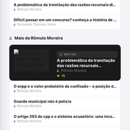
A problemática da tramitação das razões recursais diretamente no tribunal (art. 600, § 4º, cpp)
Rômulo Moreira
Difícil passar em um concurso? conheça a história de davi lorso
Rosivaldo Toscano Júnior
Mais de Rômulo Moreira
ARTIGO
A problemática da tramitação
das razões recursais
diretamente no tribunal (art.
Rômulo Moreira
600, § 4º, cpp)
15
O anpp e o valor probatório da confissão – a posição do stj
Rômulo Moreira
Guarda municipal não é polícia
Rômulo Moreira
O artigo 385 do cpp e o sistema acusatório: uma incompatiblidade com a constituição federal
Rômulo Moreira