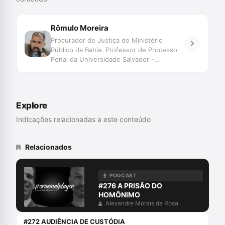
Rômulo Moreira
Procurador de Justiça do Ministério
Público da Bahia. Professor de Processo
Penal da Universidade Salvador -
UNIFACS. Pós-graduado em Processo
Penal pela Universidade de Salamanca.
Explore
Indicações relacionadas a este conteúdo
Relacionados
PODCAST
#276 A PRISÃO DO
HOMÔNIMO
Alexandre Morais da Rosa
#272 AUDIÊNCIA DE CUSTÓDIA