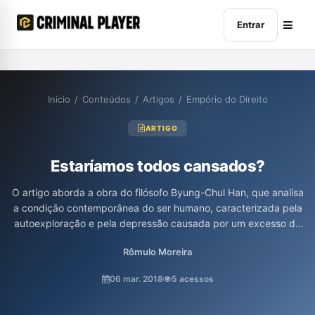
Entrar
Início
/
Conteúdos
/
Artigos
/
Empório do Direito
ARTIGO
Estaríamos todos cansados?
O artigo aborda a obra do filósofo Byung-Chul Han, que analisa
a condição contemporânea do ser humano, caracterizada pela
autoexploração e pela depressão causada por um excesso de
positividade. Han argumenta que a sociedade atual, focada no
Rômulo Moreira
desempenho, gera estados patológicos como a Síndrome de
Burnout e reflete uma guerra interna, onde os indivíduos são
06 mar. 2018
5 acessos
simultaneamente exploradores e explorados. O texto ressalta a
importância da atenção profunda e do tédio contemplativo