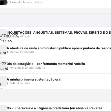
Alexandre Morais da Rosa
Thiago Minagé
A abertura de vista ao ministério público após a juntada da resp
Marcos Eberhardtz
Dia do estagiário – por fernanda mambrini rudolfo
Fernanda Mambrini Rudolfo
A minha primeira sustentação oral
Gabriel Bulhões
Os vulneráveis e a litigância predatória (ou abusiva) reversa