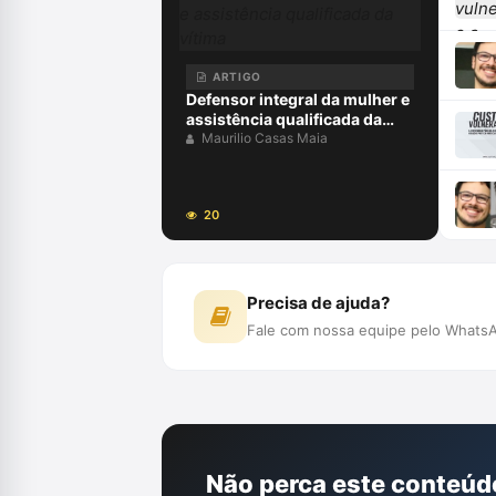
ARTIGO
Defensor integral da mulher e
assistência qualificada da
vítima
Maurilio Casas Maia
20
Precisa de ajuda?
Fale com nossa equipe pelo WhatsA
Não perca este conteúd