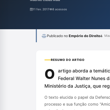
sistema prisional e a busca por uma exec
equilibrada, num contexto de crescente ca
11 fev. 2017
8 acessos
Publicado no
Empório do Direito
Maur
RESUMO DO ARTIGO
O
artigo aborda a temátic
Federal Walter Nunes da
Ministério da Justiça, que re
O texto elucida o papel da Defenso
processo e sua função como "Amic