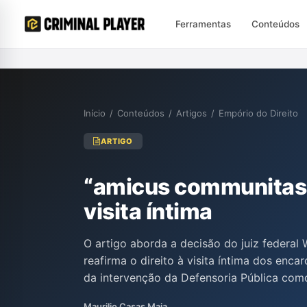
Ferramentas
Conteúdos
Início
/
Conteúdos
/
Artigos
/
Empório do Direito
ARTIGO
“amicus communitas” 
visita íntima
O artigo aborda a decisão do juiz federal 
reafirma o direito à visita íntima dos enc
da intervenção da Defensoria Pública co
vulneráveis". A análise reflete sobre a pr
Maurilio Casas Maia