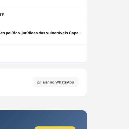
STF
Custos Vulnerabilis: A Defensoria Pública e o equilíbrio nas relações político-jurídicas dos vulneráveis Capa dura 1 janeiro 2019
Falar no WhatsApp