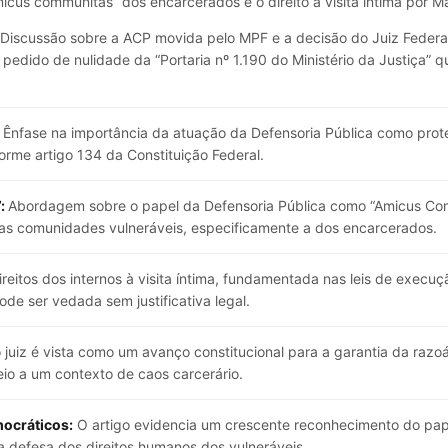
icus communitas” dos encarcerados e o direito à visita íntima por Ma
Discussão sobre a ACP movida pelo MPF e a decisão do Juiz Federal
pedido de nulidade da “Portaria nº 1.190 do Ministério da Justiça” q
Ênfase na importância da atuação da Defensoria Pública como protet
rme artigo 134 da Constituição Federal.
”:
Abordagem sobre o papel da Defensoria Pública como “Amicus Comm
as comunidades vulneráveis, especificamente a dos encarcerados.
ireitos dos internos à visita íntima, fundamentada nas leis de execu
de ser vedada sem justificativa legal.
 juiz é vista como um avanço constitucional para a garantia da raz
io a um contexto de caos carcerário.
ocráticos:
O artigo evidencia um crescente reconhecimento do pap
a defesa dos direitos humanos dos vulneráveis.