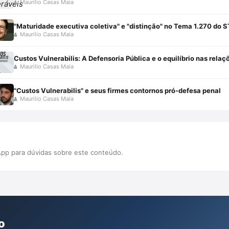
Maurilio Casas Maia
"Maturidade executiva coletiva" e "distinção" no Tema 1.270 do 
Maurilio Casas Maia
Maurilio Casas Maia
"Custos Vulnerabilis" e seus firmes contornos pró-defesa penal
Maurilio Casas Maia
pp para dúvidas sobre este conteúdo.
o