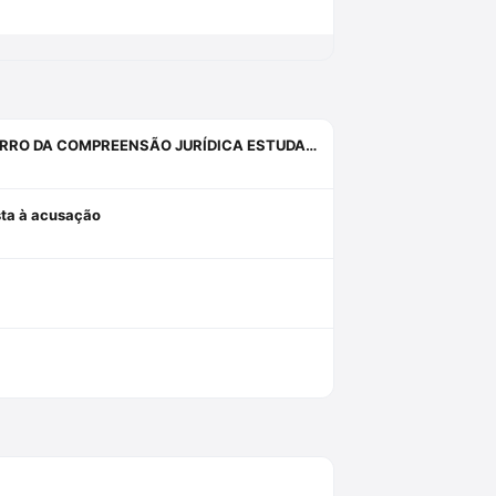
INQUIETAÇÕES, ANGÚSTIAS, SISTEMAS, PROVAS, DIREITO E O ERRO DA COMPREENSÃO JURÍDICA ESTUDANDO APENAS O DIREITO.
osta à acusação