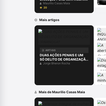
Casas Maia
Maurilio Casas Maia
20
Mais artigos
ARTIGO
DUAS AÇÕES PENAIS E UM
SÓ DELITO DE ORGANIZAÇÃO
CRIMINOSA?
Jorge Bheron Rocha
Mais de Maurilio Casas Maia