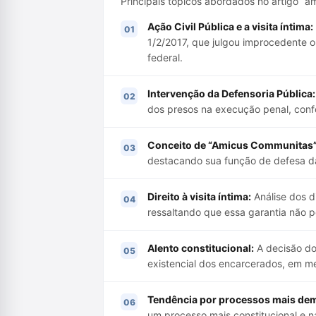
Principais tópicos abordados no artigo “am
Ação Civil Pública e a visita íntima:
1/2/2017, que julgou improcedente o 
federal.
Intervenção da Defensoria Pública:
dos presos na execução penal, confo
Conceito de “Amicus Communitas
destacando sua função de defesa d
Direito à visita íntima:
Análise dos d
ressaltando que essa garantia não po
Alento constitucional:
A decisão do
existencial dos encarcerados, em me
Tendência por processos mais dem
um processo mais constitucional e n