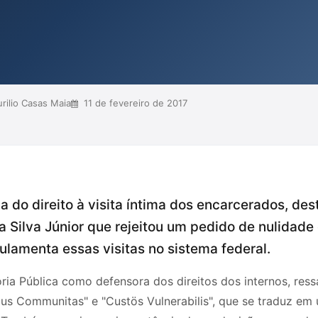
ução penal mais democrática e
os carcerário.
ilio Casas Maia
11 de fevereiro de 2017
a do direito à visita íntima dos encarcerados, de
 Silva Júnior que rejeitou um pedido de nulidade 
gulamenta essas visitas no sistema federal.
ria Pública como defensora dos direitos dos internos, res
us Communitas" e "Custös Vulnerabilis", que se traduz e