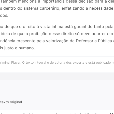
s. Também menciona a importância dessa decisão para a d
 dentro do sistema carcerário, enfatizando a necessidade 
ados.
o de que o direito à visita íntima está garantido tanto pe
 ideia de que a proibição desse direito só deve ocorrer em
endência crescente pela valorização da Defensoria Pública
s justo e humano.
iminal Player. O texto integral é de autoria dos experts e está publicado n
texto original