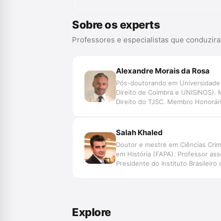
Sobre os experts
Professores e especialistas que conduzir
Alexandre Morais da Rosa
Pós-doutorando em Universidade d
Direito de Coimbra e UNISINOS). 
Direito do TJSC. Membro Honorário
Data, Jurimetria, Decisão, Automaç
de Pesquisa SpinLawLab (CNPq U
Salah Khaled
Doutor e mestre em Ciências Crim
em História (FAPA). Professor ass
Presidente do Instituto Brasileiro 
Para Além da Ambição Inquisitorial
Explore