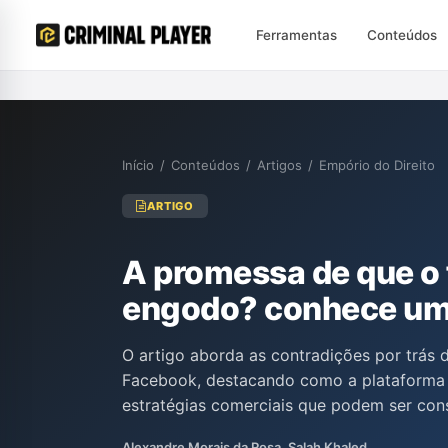
Ferramentas
Conteúdos
Início
/
Conteúdos
/
Artigos
/
Empório do Direito
ARTIGO
A promessa de que o 
engodo? conhece uma
O artigo aborda as contradições por trás
Facebook, destacando como a plataforma i
estratégias comerciais que podem ser con
discutem a manipulação do alcance das pu
Alexandre Morais da Rosa, Salah Khaled