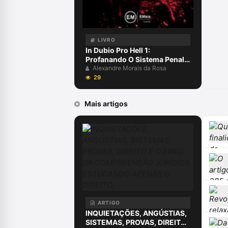
LIVRO
In Dubio Pro Hell 1:
Profanando O Sistema Penal
Capa comum 10 julho 2020
Alexandre Morais da Rosa
29
Mais artigos
ARTIGO
INQUIETAÇÕES, ANGÚSTIAS,
SISTEMAS, PROVAS, DIREITO