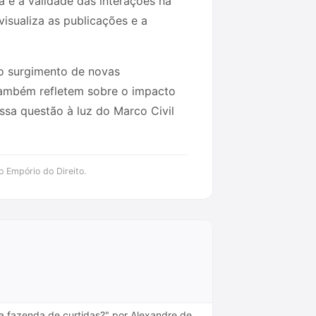
 e a validade das interações na
isualiza as publicações e a
o surgimento de novas
também refletem sobre o impacto
ssa questão à luz do Marco Civil
o Empório do Direito.
a fazenda de curtidas?" por Alexandre de