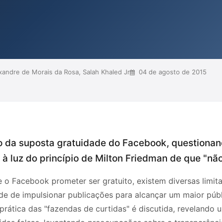
e do conteúdo, questionando a
lise também sugere que, apesar da
crescente monopólio que pode b...
andre de Morais da Rosa, Salah Khaled Jr
04 de agosto de 2015
o da suposta gratuidade do Facebook, questiona
 luz do princípio de Milton Friedman de que "não 
 o Facebook prometer ser gratuito, existem diversas limi
de de impulsionar publicações para alcançar um maior púb
prática das "fazendas de curtidas" é discutida, revelando 