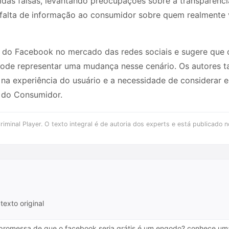
das falsas, levantando preocupações sobre a transparência
a falta de informação ao consumidor sobre quem realmente v
 do Facebook no mercado das redes sociais e sugere que 
 pode representar uma mudança nesse cenário. Os autores 
na experiência do usuário e a necessidade de considerar e
a do Consumidor.
iminal Player. O texto integral é de autoria dos experts e está publicado n
texto original
A promessa de que o facebook seria grátis é um engodo? conhece um