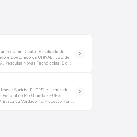
ramento em Direito (Faculdade de
ado e Doutorado da UNIVALI. Juiz de
-IA. Pesquisa Novas Tecnologias, Big
tiva transdisciplinar. Coordena o Grupo
icas e Sociais (PUCRS) e licenciado
de Federal do Rio Grande - FURG.
, \"A Busca da Verdade no Processo Penal:
 em revistas científicas.