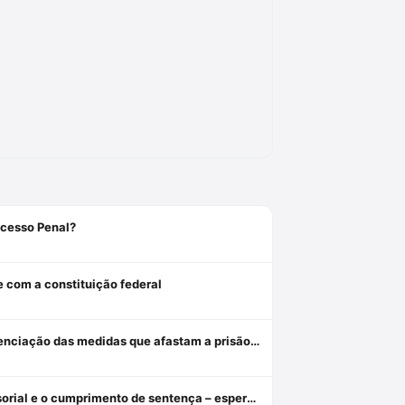
ocesso Penal?
e com a constituição federal
Revogação, relaxamento e liberdade provisória: critérios de diferenciação das medidas que afastam a prisão cautelar
Da indiferença insensível à tutela diferenciada: o assistido defensorial e o cumprimento de sentença – esperanças da cidadania no ncpc