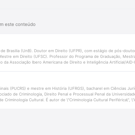
am este conteúdo
e Brasilia (UnB). Doutor em Direito (UFPR), com estágio de pós-douto
Mestre em Direito (UFSC). Professor do Programa de Graduação, Mestr
 da Associação Ibero Americana de Direito e Inteligência Artificial/AID
ão e Inteligência Artificial aplicadas ao Direito Judiciário, com perspec
NIVALI)
inais (PUCRS) e mestre em História (UFRGS), bacharel em Ciências Juríd
ociado de Criminologia, Direito Penal e Processual Penal da Universida
de Criminologia Cultural. É autor de \"Criminologia Cultural Periférica\"
\" e de dezenas de outros livros, capítulos de livros e artigos publicados