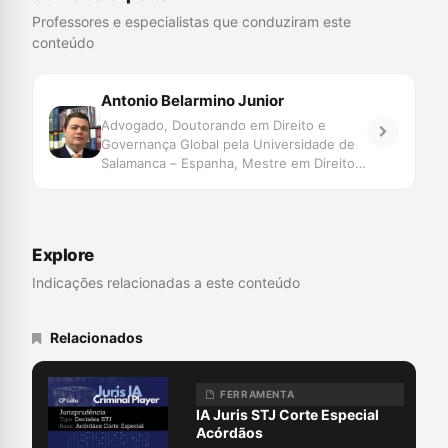
Professores e especialistas que conduziram este
conteúdo
Antonio Belarmino Junior
Advogado, Doutorando em Direito e
Governança Global pela Universidade de
Salamanca – Espanha, Mestre em Direito
Penal e Ciências Criminais pela
Universidade de Sevilha – Espanha, Pós-
graduado em Ciências Criminais pela
FDRP/USP, Presidente da ABRACRIM – SP
Explore
(Associação Brasileira dos Advogados
Criminalistas no Estado de São Paulo) no
Indicações relacionadas a este conteúdo
período de 11/2019 a 07/2023, sendo
atualmente o seu Presidente de Honra,
Diretor Nacional de Relações Institucionais
Relacionados
da ABRACRIM, Professor de Direito Penal
da Graduação da Faculdade FGP,
Professor da Pós-graduação de Direito
FERRAMENTA
Penal e Processo Penal do IEJUR,
IA Juris STJ Corte Especial
Professor da Pós-graduação de Direito
Acórdãos