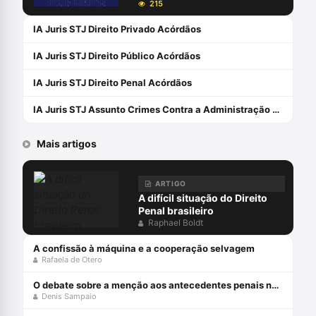
Desportivo da EPD, Coordenador da Pós-
215
graduação de Direito Penal da Faculdade
FGP e Professor convidado da Pós-
IA Juris STJ Direito Privado Acórdãos
Graduação em Performance Advocatícia
da ESD, Professor da Pós-graduação de
IA Juris STJ Direito Público Acórdãos
Direito Desportivo da EPD, autor e coautor
de 16(dezesseis) obras jurídicas,
IA Juris STJ Direito Penal Acórdãos
palestrante e parecerista.
IA Juris STJ Assunto Crimes Contra a Administração Pública
Mais artigos
ARTIGO
A difícil situação do Direito
Penal brasileiro
Raphael Boldt
A confissão à máquina e a cooperação selvagem
Rafaela de Otero
O debate sobre a menção aos antecedentes penais no júri
Denis Sampaio