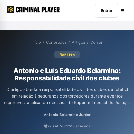
Entrar
Início
/
Conteúdos
/
Artigos
/
Conjur
ARTIGO
Antonio e Luis Eduardo Belarmino:
Responsabilidade civil dos clubes
O artigo aborda a responsabilidade civil dos clubes de futebol
em relação à segurança dos torcedores durante eventos
esportivos, analisando decisões do Superior Tribunal de Justiça,
como a condenação do São Paulo e da Federação Paulista de
Antonio Belarmino Junior
Futebol por falhas de segurança que resultaram em lesões a
torcedores corintianos. Destaca a aplicação do Estatuto do
29 set. 2022
8 acessos
Torcedor e a responsabilidade solidária das entidades