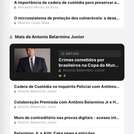
A importância da cadeia de custódia para preservar a prova penal
Alexandre Morais da Rosa
O microssistema de proteção dos vulneráveis: a desafiante missão do STJ
Maurilio Casas Maia
Mais de Antonio Belarmino Junior
ARTIGO
Crimes cometidos por
brasileiros na Copa do Mundo
e a responsabilidade penal
Antonio Belarmino Junior
4
Cadeia de Custódia no Inquérito Policial com Antônio Belarmino Jr.
Antonio Belarmino Junior
Colaboração Premiada com Antônio Belarmino Jr e Henrique Tremura
Antonio Belarmino Junior
Muro do contraditório nas provas digitais - acesso integral aos dados brutos
Antonio Belarmino Junior
Belarmino Jr. e Aith: Fake news e eleições