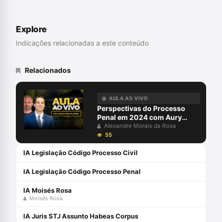
Penal pela Universidade de Salamanca.
Explore
Indicações relacionadas a este conteúdo
Relacionados
AULA AO VIVO
Perspectivas do Processo
Penal em 2024 com Aury
Lopes Jr e Alexandre Morais
Alexandre Morais da Rosa
da Rosa
55
IA Legislação Código Processo Civil
IA Legislação Código Processo Penal
IA Moisés Rosa
Moisés Rosa
IA Juris STJ Assunto Habeas Corpus