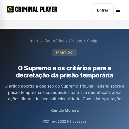
Entrar
Início
/
Conteúdos
/
Artigos
/
Conjur
ARTIGO
O Supremo e os critérios para a
decretação da prisão temporária
O artigo aborda a decisão do Supremo Tribunal Federal sobre a
prisão temporária e os requisitos para sua decretação, após
ações diretas de inconstitucionalidade. Com a interpretação
dada ao artigo 1º da Lei nº 7.960/89, a prisão agora só é
Rômulo Moreira
permitida quando forem comprovados requisitos objetivos nas
investigações, evitando abusos e respeitando o princípio da
21 fev. 2022
3 acessos
presunção de inocência. A análise também critica a natureza da