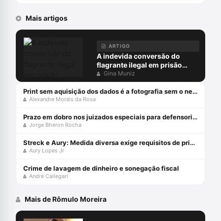
Mais artigos
ARTIGO
A indevida conversão do
flagrante ilegal em prisão
preventiva
Gina Muniz
Print sem aquisição dos dados é a fotografia sem o negativo
Alexandre Morais da Rosa
Prazo em dobro nos juizados especiais para defensorias públicas
Jorge Bheron Rocha
Streck e Aury: Medida diversa exige requisitos de prisão!
Aury Lopes Jr
Crime de lavagem de dinheiro e sonegação fiscal
André Callegari
Mais de Rômulo Moreira