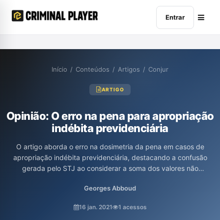
Entrar
Início
/
Conteúdos
/
Artigos
/
Conjur
ARTIGO
Opinião: O erro na pena para apropriação
indébita previdenciária
O artigo aborda o erro na dosimetria da pena em casos de
apropriação indébita previdenciária, destacando a confusão
gerada pelo STJ ao considerar a soma dos valores não
recolhidos como fator de aumento da pena, sem a devida
Georges Abboud
individualização de cada crime. Os autores argumentam que
essa prática distorce o princípio da continuidade delitiva,
16 jan. 2021
1 acessos
propõe a correção do entendimento judicial, e alerta para as