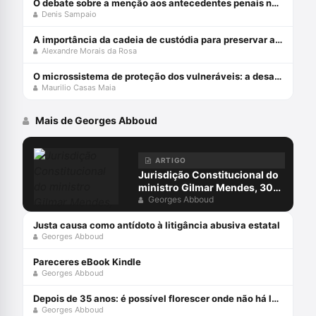
O debate sobre a menção aos antecedentes penais no júri
Denis Sampaio
A importância da cadeia de custódia para preservar a prova penal
Alexandre Morais da Rosa
O microssistema de proteção dos vulneráveis: a desafiante missão do STJ
Maurilio Casas Maia
Mais de Georges Abboud
ARTIGO
Jurisdição Constitucional do
ministro Gilmar Mendes, 30
anos depois
Georges Abboud
Justa causa como antídoto à litigância abusiva estatal
Georges Abboud
Pareceres eBook Kindle
Georges Abboud
Depois de 35 anos: é possível florescer onde não há luz?
Georges Abboud