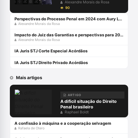
Moderno”, “Ativismo Judicial”, “Pareceres”
Ferramentas Tecnológicas
Alexandre Morais da Rosa
(atualmente com 3 volumes abrangendo
90
direito privado e público) e “Processo
Perspectivas do Processo Penal em 2024 com Aury Lopes Jr e Alexandre Morais da Rosa
Constitucional Brasileiro”, esse já em sua
Alexandre Morais da Rosa
quinta edição. Membro da comissão de
juristas da Câmara dos Deputados para
Impacto do Juiz das Garantias e perspectivas para 2024 com Alexandre Morais da Rosa e Aury Lopes Jr
sistematização da legislação sobre o
Alexandre Morais da Rosa
processo constitucional brasileiro.
Membro da comissão de juristas do
IA Juris STJ Corte Especial Acórdãos
Senado Federal para desenvolvimento do
marco normativo da Inteligência Artificial.
IA Juris STJ Direito Privado Acórdãos
Atualmente, figura como membro do
Conselho Jurídico da FIESP.
Mais artigos
ARTIGO
A difícil situação do Direito
Penal brasileiro
Raphael Boldt
A confissão à máquina e a cooperação selvagem
Rafaela de Otero