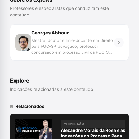
Professores e especialistas que conduziram este
conteúdo
Georges Abboud
Mestre, doutor e livre-docente em Direito
pela PUC-SP, advogado, professor
concursado em processo civil da PUC-SP
e de direito processual e constitucional
do Mestrado e Doutorado do IDP -
Instituto Brasileiro de Ensino,
Desenvolvimento e Pesquisa no Distrito
Explore
Federal. Possui mais de uma década de
experiência na advocacia e consultoria em
Indicações relacionadas a este conteúdo
litígios estratégicos e de alta
complexidade em direito público e
privado. É consultor jurídico, parecerista e
Relacionados
\"expert witness\" em direito material e
processual em litígios internacionais.
Também é autor de mais de uma dezena
IMERSÃO
de livros sobre direito, dentre as quais se
Alexandre Morais da Rosa e as
destacam “Direito Constitucional Pós-
Inovações no Processo Penal: