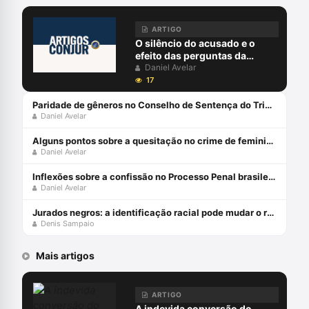
ARTIGO
O silêncio do acusado e o
efeito das perguntas da
acusação em plenário
Daniel Avelar
17
Paridade de gêneros no Conselho de Sentença do Tribunal do Júri
Daniel Avelar
Alguns pontos sobre a quesitação no crime de feminicídio
Daniel Avelar
Inflexões sobre a confissão no Processo Penal brasileiro (parte 2)
Daniel Avelar
Jurados negros: a identificação racial pode mudar o resultado do julgamento?
Denis Sampaio
Mais artigos
ARTIGO
A indevida conversão do