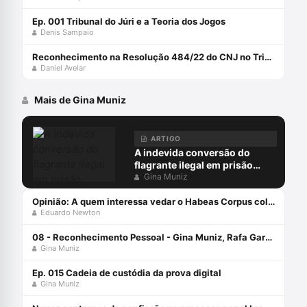
Ep. 001 Tribunal do Júri e a Teoria dos Jogos
Denis Sampaio
Reconhecimento na Resolução 484/22 do CNJ no Tribunal do Júri
Daniel Avelar
Mais de Gina Muniz
ARTIGO
A indevida conversão do
flagrante ilegal em prisão
preventiva
Gina Muniz
Opinião: A quem interessa vedar o Habeas Corpus coletivo?
Eduardo Newton
08 - Reconhecimento Pessoal - Gina Muniz, Rafa Garcez e Fernando Soubhia - Defesa Solidária
Gina Muniz
Ep. 015 Cadeia de custódia da prova digital
Gina Muniz