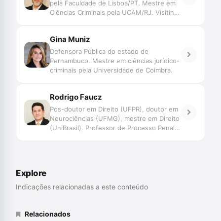
pela Faculdade de Lisboa/PT. Mestre em
Ciências Criminais pela UCAM/RJ. Visiting
Student na Universidade de Bologna/IT.
Investigador do Centro de Investigação
Gina Muniz
em Direito Penal e Ciências Criminais da
Faculdade de Lisboa/PT. Professor de
Defensora Pública do estado de
Processo Penal (Pós- Graduação PUC.
Pernambuco. Mestre em ciências jurídico-
UCAM. Escola Superior da Defensoria
criminais pela Universidade de Coimbra.
Pública – FESUDEPERJ. Escola da
Magistratura do Rio de Janeiro (EMERJ).
Rodrigo Faucz
Defensor Público do Rio de Janeiro. Ex-
Presidente da Comissão Criminal do
Pós-doutor em Direito (UFPR), doutor em
Colégio Nacional das Defensorias Gerais.
Neurociências (UFMG), mestre em Direito
Membro Honorário do Instituto dos
(UniBrasil). Professor de Processo Penal e
Advogados Brasileiros (IAB). Autor de
coordenador da pós-graduação em
livros e artigos.
Tribunal do Júri do Curso CEI. Advogado
criminalista habilitado no Tribunal Penal
Internacional (Haia).
Explore
Indicações relacionadas a este conteúdo
Relacionados