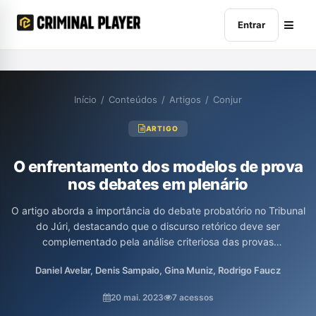
Entrar
Início
/
Conteúdos
/
Artigos
/
Conjur
ARTIGO
O enfrentamento dos modelos de prova
nos debates em plenário
O artigo aborda a importância do debate probatório no Tribunal
do Júri, destacando que o discurso retórico deve ser
complementado pela análise criteriosa das provas
apresentadas. Os autores ressaltam a relevância de um
Daniel Avelar, Denis Sampaio, Gina Muniz, Rodrigo Faucz
procedimento estruturado que leve em conta a responsabilidade
das partes em construir argumentos sólidos, promovendo a
20 mai. 2023
7 acessos
interação e a dialética entre os jurados. Além disso, enfatizam