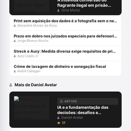
flagrante ilegal em prisão
preventiva
Gina Muniz
Print sem aquisição dos dados é a fotografia sem o negativo
Alexandre Morais da Rosa
Prazo em dobro nos juizados especiais para defensorias públicas
Jorge Bheron Rocha
Streck e Aury: Medida diversa exige requisitos de prisão!
Aury Lopes Jr
Crime de lavagem de dinheiro e sonegação fiscal
André Callegari
Mais de Daniel Avelar
ARTIGO
IA e a fundamentação das
decisões: desafios e
perspectivas à luz da
Daniel Avelar
atualização da Resolução CNJ
17
332/20