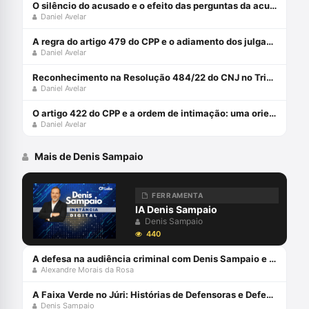
O silêncio do acusado e o efeito das perguntas da acusação em plenário
Daniel Avelar
A regra do artigo 479 do CPP e o adiamento dos julgamentos
Daniel Avelar
Reconhecimento na Resolução 484/22 do CNJ no Tribunal do Júri
Daniel Avelar
O artigo 422 do CPP e a ordem de intimação: uma orientação constitucional
Daniel Avelar
Mais de Denis Sampaio
FERRAMENTA
IA Denis Sampaio
Denis Sampaio
440
A defesa na audiência criminal com Denis Sampaio e Alexandre Morais da Rosa
Alexandre Morais da Rosa
A Faixa Verde no Júri: Histórias de Defensoras e Defensores Públicos (Volume 5) Capa comum 13 março 2024
Denis Sampaio