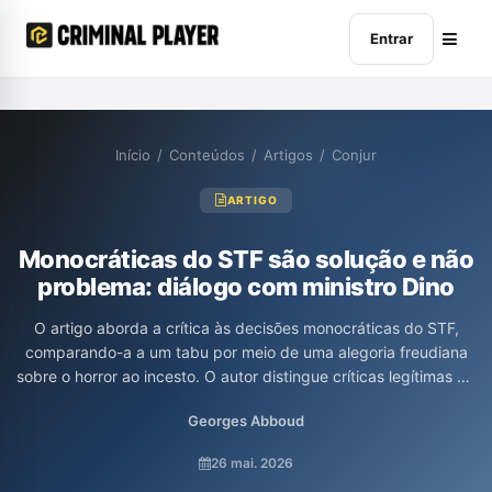
Entrar
Início
/
Conteúdos
/
Artigos
/
Conjur
ARTIGO
Monocráticas do STF são solução e não
problema: diálogo com ministro Dino
O artigo aborda a crítica às decisões monocráticas do STF,
comparando-a a um tabu por meio de uma alegoria freudiana
sobre o horror ao incesto. O autor distingue críticas legítimas de
discursos antidemocráticos, evidenciando a importância das
Georges Abboud
decisões individuais no contexto do sistema jurídico brasileiro e
sua legitimidade. Além disso, discute falácias comuns,
26 mai. 2026
reforçando que, longe de serem um problema, as monocráticas