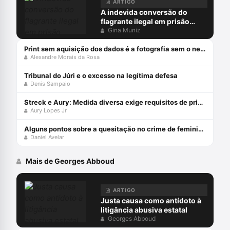
ARTIGO
A indevida conversão do
flagrante ilegal em prisão
preventiva
Gina Muniz
Print sem aquisição dos dados é a fotografia sem o negativo
Alexandre Morais da Rosa
Tribunal do Júri e o excesso na legítima defesa
Denis Sampaio
Streck e Aury: Medida diversa exige requisitos de prisão!
Aury Lopes Jr
Alguns pontos sobre a quesitação no crime de feminicídio
Daniel Avelar
Mais de Georges Abboud
ARTIGO
Justa causa como antídoto à
litigância abusiva estatal
Georges Abboud