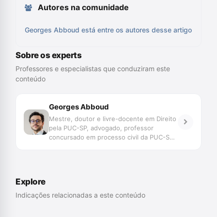
Autores na comunidade
Georges Abboud está entre os autores desse artigo
Sobre os experts
Professores e especialistas que conduziram este
conteúdo
Georges Abboud
Mestre, doutor e livre-docente em Direito
pela PUC-SP, advogado, professor
concursado em processo civil da PUC-SP
e de direito processual e constitucional
do Mestrado e Doutorado do IDP -
Instituto Brasileiro de Ensino,
Desenvolvimento e Pesquisa no Distrito
Explore
Federal. Possui mais de uma década de
experiência na advocacia e consultoria em
Indicações relacionadas a este conteúdo
litígios estratégicos e de alta
complexidade em direito público e