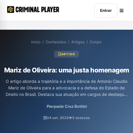
Entrar
Início
/
Conteúdos
/
Artigos
/
Conjur
ARTIGO
Mariz de Oliveira: uma justa homenagem
O artigo aborda a trajetória e a importância de Antonio Claudio
Mariz de Oliveira para a advocacia e a defesa do Estado de
Direito no Brasil. Destaca sua atuação em cargos de destaque,
sua luta política contra o autoritarismo e seu papel como
Pierpaolo Cruz Bottini
defensor de garantias constitucionais em tempos desafiadores.
A homenagem reforça sua influência na advocacia penal e sua
04 set. 2023
3 acessos
capacidade de inspirar resistência diante de violações
democráticas.