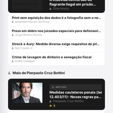
flagrante ilegal em prisão
preventiva
Gina Muniz
Print sem aquisição dos dados é a fotografia sem o negativo
Alexandre Morais da Rosa
Prazo em dobro nos juizados especiais para defensorias públicas
Jorge Bheron Rocha
Streck e Aury: Medida diversa exige requisitos de prisão!
Aury Lopes Jr
Crime de lavagem de dinheiro e sonegação fiscal
André Callegari
Mais de Pierpaolo Cruz Bottini
ARTIGO
Medidas cautelares penais (lei
12.403/11)- Novas regras para
a prisão preventiva e outras
Pierpaolo Cruz Bottini
polêmicas
5