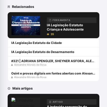
Relacionados
FERRAMENTA
IA Legislação Estatuto
Criança e Adolescente
35
IA Legislação Estatuto da Cidade
IA Legislação Estatuto do Desarmamento
#321 | ADRIANA SPENGLER, SHEYNER ASFORA, ALEXANDRE MORAIS DA ROSA E AURY LOPES JR CONVERSAM SOBRE O EBAC (EVENTO DA ABRACRIM)
Alexandre Morais da Rosa
Osint e provas digitais em fontes abertas com Alexandre Morais da Rosa e Romullo Carvalho
Alexandre Morais da Rosa
Mais artigos
ARTIGO
A indevida conversão do