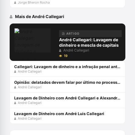
Jorge Bheron Rocha
Mais de André Callegari
ARTIGO
André Callegari: Lavagem de
dinheiro e mescla de capitais
André Callegari
19
Callegari: Lavagem de dinheiro e a infração penal antecedente
André Callegari
Opinião: delatados devem falar por último no processo penal
André Callegari
Lavagem de Dinheiro com André Callegari e Alexandre Morais da Rosa
André Callegari
Lavagem de Dinheiro com André Luis Callegari
André Callegari