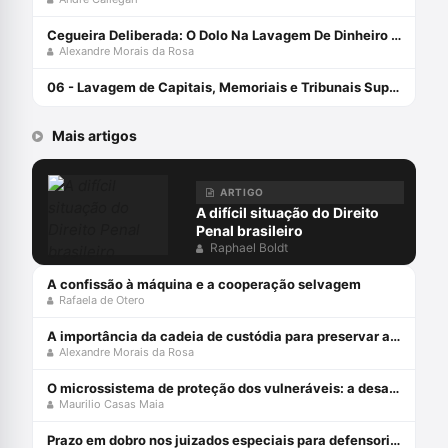
Cegueira Deliberada: O Dolo Na Lavagem De Dinheiro Em Face Das Heurísticas E Vieses Decisórios Capa comum Edição padrão, 8 novembro 2020
Alexandre Morais da Rosa
06 - Lavagem de Capitais, Memoriais e Tribunais Superiores - Pedro Paulo e Gabriella Bemfica - Defesa Solidária
Mais artigos
ARTIGO
A difícil situação do Direito
Penal brasileiro
Raphael Boldt
A confissão à máquina e a cooperação selvagem
Rafaela de Otero
A importância da cadeia de custódia para preservar a prova penal
Alexandre Morais da Rosa
O microssistema de proteção dos vulneráveis: a desafiante missão do STJ
Maurilio Casas Maia
Prazo em dobro nos juizados especiais para defensorias públicas