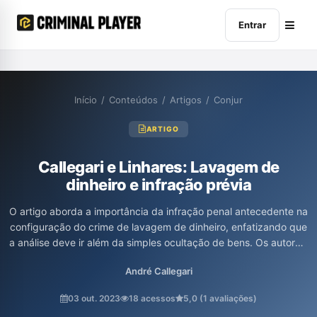
Entrar
Início
/
Conteúdos
/
Artigos
/
Conjur
ARTIGO
Callegari e Linhares: Lavagem de
dinheiro e infração prévia
O artigo aborda a importância da infração penal antecedente na
configuração do crime de lavagem de dinheiro, enfatizando que
a análise deve ir além da simples ocultação de bens. Os autores,
André Luís Callegari e Raul Marques Linhares, discutem como a
André Callegari
falta de atenção a essa infração anterior pode levar a denúncias
indevidas, ilustrando com exemplos práticos que revelam a
03 out. 2023
18 acessos
5,0 (1 avaliações)
necessidade de uma avaliação cronológica e contextual dos