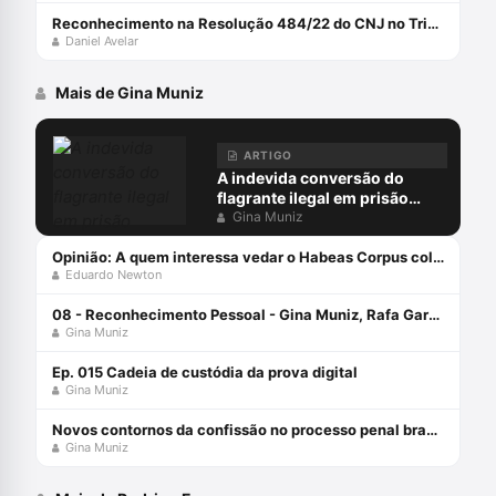
Reconhecimento na Resolução 484/22 do CNJ no Tribunal do Júri
Daniel Avelar
Mais de Gina Muniz
ARTIGO
A indevida conversão do
flagrante ilegal em prisão
preventiva
Gina Muniz
Opinião: A quem interessa vedar o Habeas Corpus coletivo?
Eduardo Newton
08 - Reconhecimento Pessoal - Gina Muniz, Rafa Garcez e Fernando Soubhia - Defesa Solidária
Gina Muniz
Ep. 015 Cadeia de custódia da prova digital
Gina Muniz
Novos contornos da confissão no processo penal brasileiro com Gina Muniz
Gina Muniz