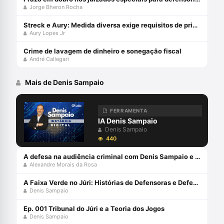
Jorge Bheron Rocha
Streck e Aury: Medida diversa exige requisitos de prisão!
Aury Lopes Jr
Crime de lavagem de dinheiro e sonegação fiscal
André Callegari
Mais de Denis Sampaio
FERRAMENTA
IA Denis Sampaio
Denis Sampaio
440
A defesa na audiência criminal com Denis Sampaio e Alexandre Morais da Rosa
Alexandre Morais da Rosa
A Faixa Verde no Júri: Histórias de Defensoras e Defensores Públicos (Volume 5) Capa comum 13 março 2024
Denis Sampaio
Ep. 001 Tribunal do Júri e a Teoria dos Jogos
Denis Sampaio