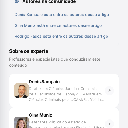
Autores na comunidade
Denis Sampaio está entre os autores desse artigo
Gina Muniz está entre os autores desse artigo
Rodrigo Faucz está entre os autores desse artigo
Sobre os experts
Professores e especialistas que conduziram este
conteúdo
Denis Sampaio
Doutor em Ciências Jurídico-Criminais
pela Faculdade de Lisboa/PT. Mestre em
Ciências Criminais pela UCAM/RJ. Visiting
Student na Universidade de Bologna/IT.
Investigador do Centro de Investigação
Gina Muniz
em Direito Penal e Ciências Criminais da
Faculdade de Lisboa/PT. Professor de
Defensora Pública do estado de
Processo Penal (Pós- Graduação PUC.
Pernambuco. Mestre em ciências jurídico-