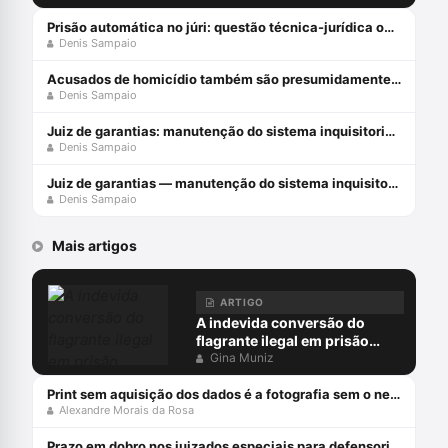
Prisão automática no júri: questão técnica-jurídica ou populismo penal?
Denis Sampaio
Acusados de homicídio também são presumidamente inocentes?!
Denis Sampaio
Juiz de garantias: manutenção do sistema inquisitorial (parte 2)
Denis Sampaio
Juiz de garantias — manutenção do sistema inquisitorial (parte 1)
Denis Sampaio
Mais artigos
ARTIGO
A indevida conversão do
flagrante ilegal em prisão
preventiva
Gina Muniz
Print sem aquisição dos dados é a fotografia sem o negativo
Alexandre Morais da Rosa
Prazo em dobro nos juizados especiais para defensorias públicas