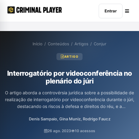
Entrar
Início
/
Conteúdos
/
Artigos
/
Conjur
ARTIGO
Interrogatório por videoconferência no
plenário do júri
O artigo aborda a controvérsia jurídica sobre a possibilidade de
realização de interrogatório por videoconferência durante o júri,
destacando os riscos à defesa e direitos do réu, e a
desumanização que pode ocorrer em um ambiente virtual. Os
Denis Sampaio, Gina Muniz, Rodrigo Faucz
autores discutem a importância do contato presencial para
garantir a justiça e a empatia dos jurados, além de enfatizar
26 ago. 2023
10 acessos
como a tecnologia pode comprometer a seriedade dos atos