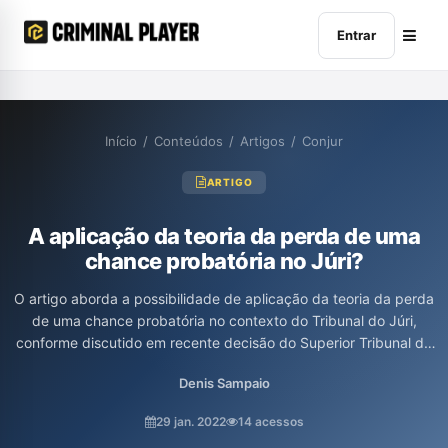
Entrar
Início
/
Conteúdos
/
Artigos
/
Conjur
ARTIGO
A aplicação da teoria da perda de uma
chance probatória no Júri?
O artigo aborda a possibilidade de aplicação da teoria da perda
de uma chance probatória no contexto do Tribunal do Júri,
conforme discutido em recente decisão do Superior Tribunal de
Justiça. Os autores destacam a importância da produção
Denis Sampaio
integral de provas por parte da acusação para garantir um
processo justo, enfatizando que a omissão de provas essenciais
29 jan. 2022
14 acessos
pode comprometer a condenação e, consequentemente, levar à