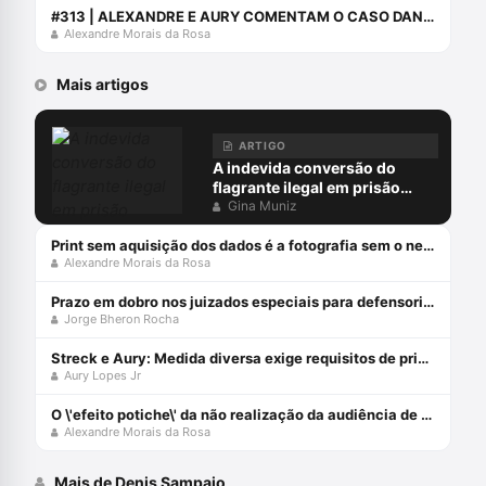
#313 | ALEXANDRE E AURY COMENTAM O CASO DANIEL ALVES
Alexandre Morais da Rosa
Mais artigos
ARTIGO
A indevida conversão do
flagrante ilegal em prisão
preventiva
Gina Muniz
Print sem aquisição dos dados é a fotografia sem o negativo
Alexandre Morais da Rosa
Prazo em dobro nos juizados especiais para defensorias públicas
Jorge Bheron Rocha
Streck e Aury: Medida diversa exige requisitos de prisão!
Aury Lopes Jr
O \'efeito potiche\' da não realização da audiência de custódia
Alexandre Morais da Rosa
Mais de Denis Sampaio