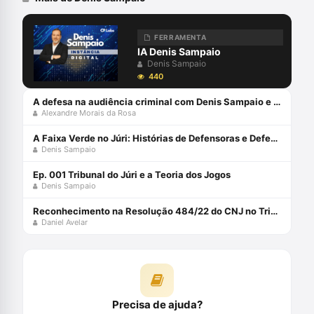
FERRAMENTA
IA Denis Sampaio
Denis Sampaio
440
A defesa na audiência criminal com Denis Sampaio e Alexandre Morais da Rosa
Alexandre Morais da Rosa
A Faixa Verde no Júri: Histórias de Defensoras e Defensores Públicos (Volume 5) Capa comum 13 março 2024
Denis Sampaio
Ep. 001 Tribunal do Júri e a Teoria dos Jogos
Denis Sampaio
Reconhecimento na Resolução 484/22 do CNJ no Tribunal do Júri
Daniel Avelar
Precisa de ajuda?