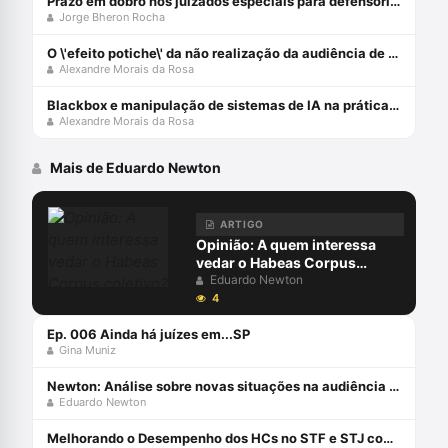
Prazo em dobro nos juizados especiais para defensorias públicas
Jorge Bheron Rocha
O \'efeito potiche\' da não realização da audiência de custódia
Alexandre Morais da Rosa
Blackbox e manipulação de sistemas de IA na prática forense
Alexandre Morais da Rosa
Mais de Eduardo Newton
ARTIGO
Opinião: A quem interessa
vedar o Habeas Corpus
coletivo?
Eduardo Newton
4
Ep. 006 Ainda há juízes em...SP
Gina Muniz
Newton: Análise sobre novas situações na audiência de custódia
Eduardo Newton
Melhorando o Desempenho dos HCs no STF e STJ com Eduardo Newton