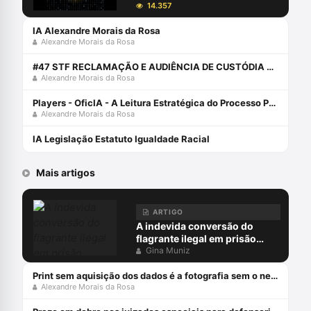
14.357
IA Alexandre Morais da Rosa
Alexandre Morais da Rosa
#47 STF RECLAMAÇÃO E AUDIÊNCIA DE CUSTÓDIA COM EDUARDO NEWTON
Alexandre Morais da Rosa
Players - OficIA - A Leitura Estratégica do Processo Penal com Alexandre Morais da Rosa
Alexandre Morais da Rosa
IA Legislação Estatuto Igualdade Racial
Mais artigos
ARTIGO
A indevida conversão do
flagrante ilegal em prisão
preventiva
Gina Muniz
Print sem aquisição dos dados é a fotografia sem o negativo
Alexandre Morais da Rosa