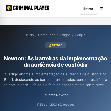
Entrar
Início
/
Conteúdos
/
Artigos
/
Conjur
ARTIGO
Newton: As barreiras da implementação
da audiência de custódia
O artigo aborda a implementação da audiência de custódia no
Brasil, destacando as barreiras enfrentadas, como a resistência
da comunidade jurídica e a falta de conhecimento sobre direitos
humanos. Os autores enfatizam a necessidade de superar a
Eduardo Newton
mentalidade autoritária e preconceitos históricos que dificultam
a efetivação dessa prática, necessária para garantir os direitos
28 set. 2021
2 acessos
dos indivíduos detidos. Além disso, citam casos emblemáticos