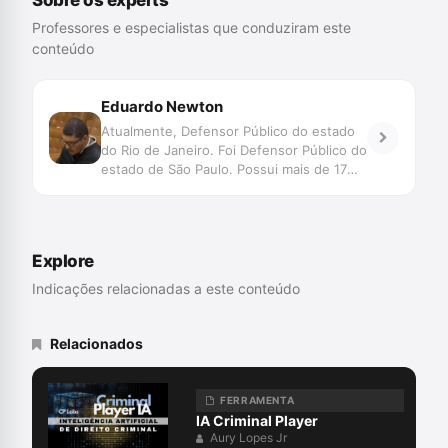
Sobre os experts
Professores e especialistas que conduziram este
conteúdo
Eduardo Newton
Atualmente, Defensor Público do estado
do Rio de Janeiro. Foi Defensor Público do
estado de São Paulo. Possui mais de 17
anos de atuação na defesa criminal. Foi o
subscritor da Reclamação Constitucional
nº 29.303/RJ que determinou a
obrigatoriedade da audiência de custódia
Explore
para todas as modalidades prisionais.
Indicações relacionadas a este conteúdo
Relacionados
FERRAMENTA
IA Criminal Player
Aury Lopes Jr