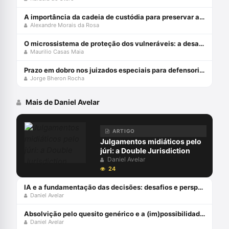
A importância da cadeia de custódia para preservar a prova penal
Alexandre Morais da Rosa
O microssistema de proteção dos vulneráveis: a desafiante missão do STJ
Maurilio Casas Maia
Prazo em dobro nos juizados especiais para defensorias públicas
Jorge Bheron Rocha
Mais de Daniel Avelar
ARTIGO
Julgamentos midiáticos pelo
júri: a Double Jurisdiction
Daniel Avelar
24
IA e a fundamentação das decisões: desafios e perspectivas à luz da atualização da Resolução CNJ 332/20
Daniel Avelar
Absolvição pelo quesito genérico e a (im)possibilidade recursal
Daniel Avelar