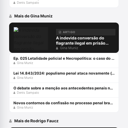
Denis Sampaio
Mais de Gina Muniz
ARTIGO
A indevida conversão do
flagrante ilegal em prisão
preventiva
Gina Muniz
Ep. 025 Letalidade policial e Necropolítica: o caso do Guarujá
Gina Muniz
Lei 14.843/2024: populismo penal ataca novamente (parte 1)
Gina Muniz
O debate sobre a menção aos antecedentes penais no júri
Denis Sampaio
Novos contornos da confissão no processo penal brasileiro com Gina Muniz
Gina Muniz
Mais de Rodrigo Faucz