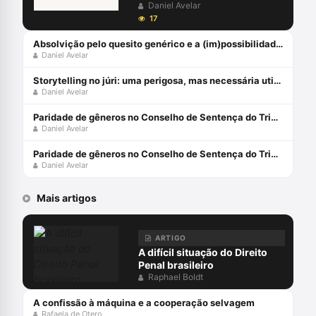
acusação em plenário
Daniel Avelar
17
Absolvição pelo quesito genérico e a (im)possibilidade recursal
Daniel Avelar
Storytelling no júri: uma perigosa, mas necessária utilização
Daniel Avelar
Paridade de gêneros no Conselho de Sentença do Tribunal do Júri
Daniel Avelar
Paridade de gêneros no Conselho de Sentença do Tribunal do Júri
Daniel Avelar
Mais artigos
ARTIGO
A difícil situação do Direito
Penal brasileiro
Raphael Boldt
A confissão à máquina e a cooperação selvagem
Rafaela de Otero