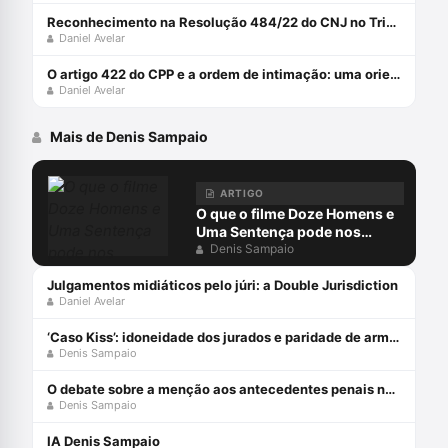
Reconhecimento na Resolução 484/22 do CNJ no Tribunal do Júri
Daniel Avelar
O artigo 422 do CPP e a ordem de intimação: uma orientação constitucional
Daniel Avelar
Mais de Denis Sampaio
ARTIGO
O que o filme Doze Homens e
Uma Sentença pode nos
ensinar sobre inferência
Denis Sampaio
probatória?
Julgamentos midiáticos pelo júri: a Double Jurisdiction
Daniel Avelar
‘Caso Kiss’: idoneidade dos jurados e paridade de armas (Parte 1)
Denis Sampaio
O debate sobre a menção aos antecedentes penais no júri
Denis Sampaio
IA Denis Sampaio