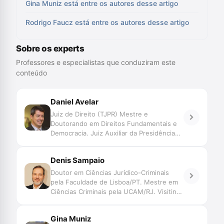
Gina Muniz está entre os autores desse artigo
Rodrigo Faucz está entre os autores desse artigo
Sobre os experts
Professores e especialistas que conduziram este
conteúdo
Daniel Avelar
Juiz de Direito (TJPR) Mestre e
Doutorando em Direitos Fundamentais e
Democracia. Juiz Auxiliar da Presidência
do CNJ.
Denis Sampaio
Doutor em Ciências Jurídico-Criminais
pela Faculdade de Lisboa/PT. Mestre em
Ciências Criminais pela UCAM/RJ. Visiting
Student na Universidade de Bologna/IT.
Investigador do Centro de Investigação
Gina Muniz
em Direito Penal e Ciências Criminais da