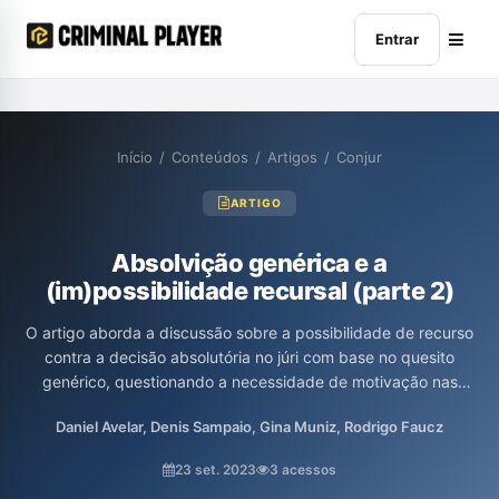
Entrar
Início
/
Conteúdos
/
Artigos
/
Conjur
ARTIGO
Absolvição genérica e a
(im)possibilidade recursal (parte 2)
O artigo aborda a discussão sobre a possibilidade de recurso
contra a decisão absolutória no júri com base no quesito
genérico, questionando a necessidade de motivação nas
decisões do Conselho de Sentença. Os autores analisam
Daniel Avelar, Denis Sampaio, Gina Muniz, Rodrigo Faucz
conceitos fundamentais como o direito à compreensão do
veredicto, a relação entre os jurados e a lei, além de propor
23 set. 2023
3 acessos
reformas que aprimorem a transparência e a legitimidade do