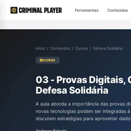
Ferramentas
Conteúdos
Início
/
Conteúdos
/
Cursos
/
Defesa Solidária
CURSO
03 - Provas Digitais,
Defesa Solidária
A aula aborda a importância das provas dig
novas tecnologias podem ser integradas à 
discutem estratégias para aproveitar dado
vezes não são considerados pela acusação
Andrews Bianchi