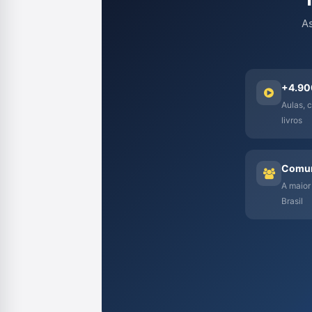
As
+4.90
Aulas, c
livros
Comun
A maior
Brasil