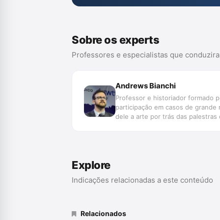
Sobre os experts
Professores e especialistas que conduzir
Andrews Bianchi
Professor e historiador formado p
participação em casos de grande 
dele a arte por trás das palestra
Explore
Indicações relacionadas a este conteúdo
Relacionados