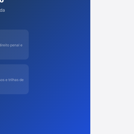
 da
ireito penal e
os e trilhas de