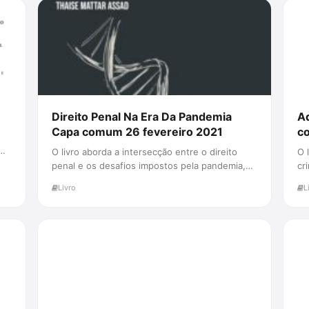
Direito Penal Na Era Da Pandemia
Ad
Capa comum 26 fevereiro 2021
c
O livro aborda a intersecção entre o direito
O 
penal e os desafios impostos pela pandemia,
cr
destacando como a legislação...
57
Livro
L