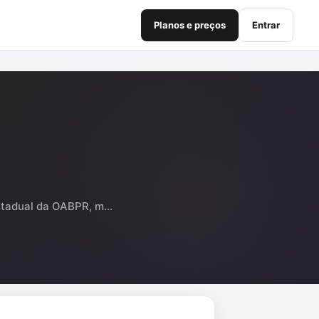
Planos e preços
Entrar
stadual da OABPR, m...