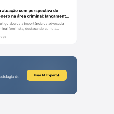
 atuação com perspectiva de
nero na área criminal: lançamento
 advocacia criminal feminista
artigo aborda a importância da advocacia
iminal feminista, destacando como a
rspectiva de gênero pode transform...
rtigo
Usar IA Expert
todologia do