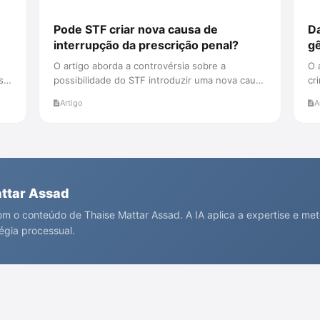
Pode STF criar nova causa de
Da
interrupção da prescrição penal?
gê
de
O artigo aborda a controvérsia sobre a
O 
sso
possibilidade do STF introduzir uma nova causa
cr
de interrupção da prescrição pe...
pe
Artigo
A
attar Assad
m o conteúdo de Thaise Mattar Assad. A IA aplica a expertise e me
tégia processual.