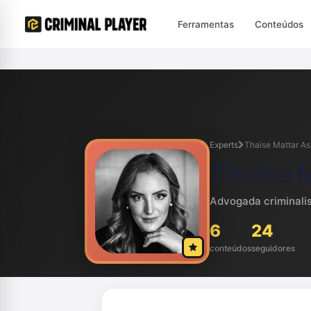
Ferramentas
Conteúdos
Experts
Thaise Mattar A
Thaise 
Advogada criminalis
6
24
conteúdos
seguidores