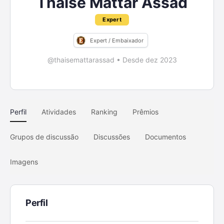
Thaise Mattar Assad
Expert
Expert / Embaixador
@thaisemattarassad
•
Desde dez 2023
Perfil
Atividades
Ranking
Prêmios
Grupos de discussão
Discussões
Documentos
Imagens
Perfil