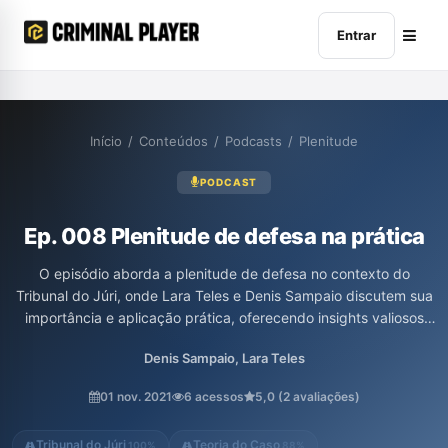
Entrar
Início
/
Conteúdos
/
Podcasts
/
Plenitude
PODCAST
Ep. 008 Plenitude de defesa na prática
O episódio aborda a plenitude de defesa no contexto do
Tribunal do Júri, onde Lara Teles e Denis Sampaio discutem sua
importância e aplicação prática, oferecendo insights valiosos
para profissionais da área jurídica. A conversa destaca aspectos
Denis Sampaio, Lara Teles
essenciais para garantir uma defesa eficaz e os desafios
enfrentados nesse cenário.
01 nov. 2021
6 acessos
5,0 (2 avaliações)
Tribunal do Júri
Teoria do Caso
100%
88%