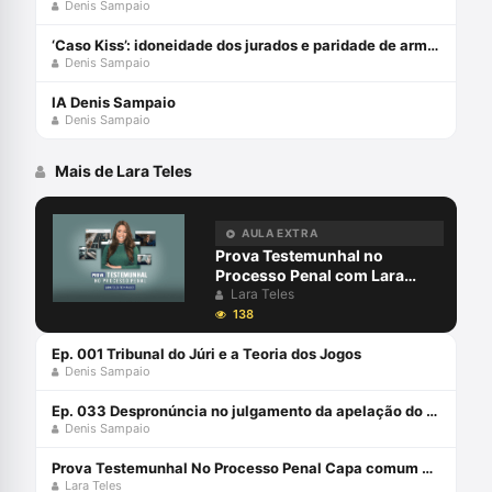
Denis Sampaio
‘Caso Kiss’: idoneidade dos jurados e paridade de armas (Parte 1)
Denis Sampaio
IA Denis Sampaio
Denis Sampaio
Mais de Lara Teles
AULA EXTRA
Prova Testemunhal no
Processo Penal com Lara
Teles
Lara Teles
138
Ep. 001 Tribunal do Júri e a Teoria dos Jogos
Denis Sampaio
Ep. 033 Despronúncia no julgamento da apelação do Juri: pode isso?
Denis Sampaio
Prova Testemunhal No Processo Penal Capa comum 30 junho 2023
Lara Teles