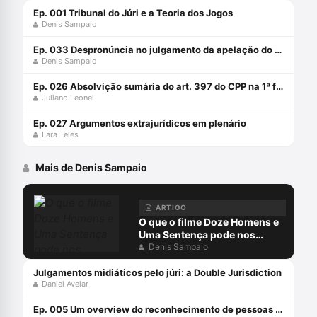
Ep. 001 Tribunal do Júri e a Teoria dos Jogos
Denis Sampaio
Ep. 033 Despronúncia no julgamento da apelação do Juri: pode isso?
Denis Sampaio
Ep. 026 Absolvição sumária do art. 397 do CPP na 1ª fase do rito do júri
Juliano Leonel
Ep. 027 Argumentos extrajurídicos em plenário
Lara Teles
Mais de Denis Sampaio
ARTIGO
O que o filme Doze Homens e
Uma Sentença pode nos
ensinar sobre inferência
Denis Sampaio
probatória?
Julgamentos midiáticos pelo júri: a Double Jurisdiction
Daniel Avelar
Ep. 005 Um overview do reconhecimento de pessoas no Brasil