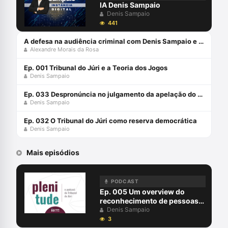
de formação de defensores e defensoras,
IA Denis Sampaio
acerca da prática criminal.
Denis Sampaio
441
A defesa na audiência criminal com Denis Sampaio e Alexandre Morais da Rosa
Alexandre Morais da Rosa
Ep. 001 Tribunal do Júri e a Teoria dos Jogos
Denis Sampaio
Ep. 033 Despronúncia no julgamento da apelação do Juri: pode isso?
Denis Sampaio
Ep. 032 O Tribunal do Júri como reserva democrática
Denis Sampaio
Mais episódios
PODCAST
Ep. 005 Um overview do
reconhecimento de pessoas
no Brasil
Denis Sampaio
3