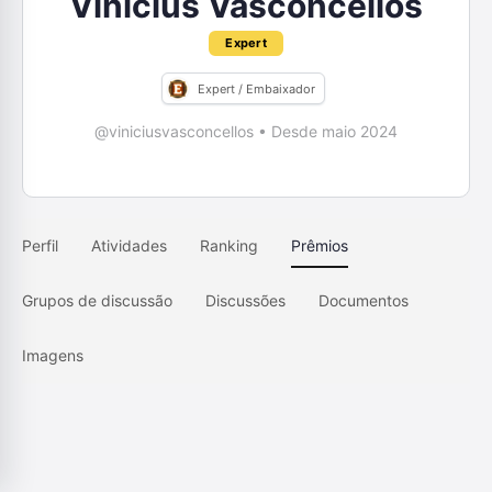
Vinicius Vasconcellos
Expert
Expert / Embaixador
@viniciusvasconcellos
•
Desde maio 2024
Perfil
Atividades
Ranking
Prêmios
Grupos de discussão
Discussões
Documentos
Imagens