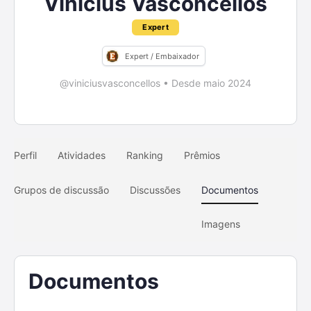
Vinicius Vasconcellos
Expert
Expert / Embaixador
@viniciusvasconcellos
•
Desde maio 2024
Perfil
Atividades
Ranking
Prêmios
Grupos de discussão
Discussões
Documentos
Imagens
Documentos