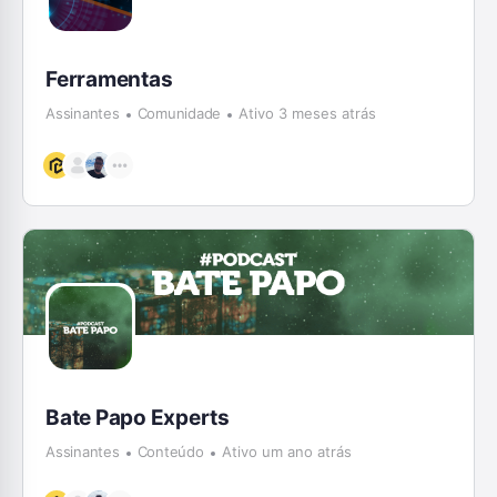
Ferramentas
Assinantes
Comunidade
Ativo 3 meses atrás
Bate Papo Experts
Assinantes
Conteúdo
Ativo um ano atrás