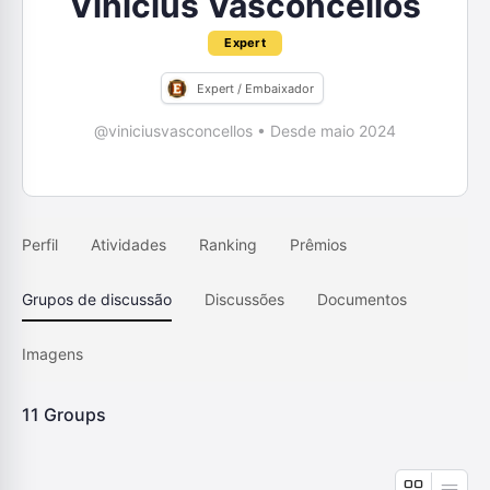
Vinicius Vasconcellos
Expert
Expert / Embaixador
@viniciusvasconcellos
•
Desde maio 2024
Perfil
Atividades
Ranking
Prêmios
Grupos de discussão
Discussões
Documentos
Imagens
11
Groups