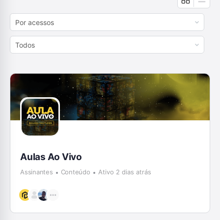
Order
By:
Order
By:
Aulas Ao Vivo
Assinantes
Conteúdo
Ativo 2 dias atrás