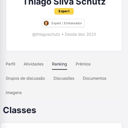
Thiago Silva Schütz
Expert
Expert / Embaixador
@thiagoschutz
•
Desde dez 2023
Perfil
Atividades
Ranking
Prêmios
Grupos de discussão
Discussões
Documentos
Imagens
Classes