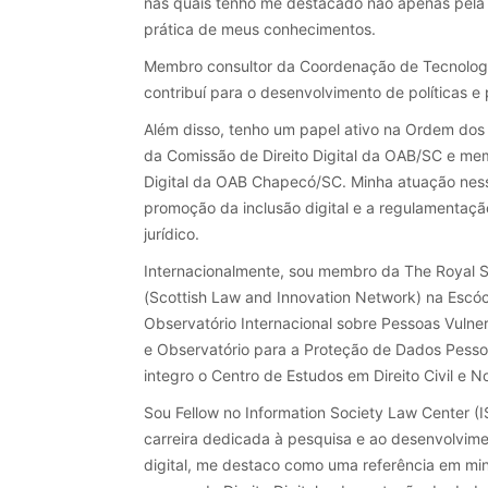
nas quais tenho me destacado não apenas pela 
prática de meus conhecimentos.
Membro consultor da Coordenação de Tecnologi
contribuí para o desenvolvimento de políticas e 
Além disso, tenho um papel ativo na Ordem dos
da Comissão de Direito Digital da OAB/SC e mem
Digital da OAB Chapecó/SC. Minha atuação nes
promoção da inclusão digital e a regulamentaç
jurídico.
Internacionalmente, sou membro da The Royal 
(Scottish Law and Innovation Network) na Escóc
Observatório Internacional sobre Pessoas Vulne
e Observatório para a Proteção de Dados Pesso
integro o Centro de Estudos em Direito Civil e N
Sou Fellow no Information Society Law Center (I
carreira dedicada à pesquisa e ao desenvolvimen
digital, me destaco como uma referência em min