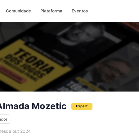
Comunidade
Plataforma
Eventos
 Almada Mozetic
Expert
ador
esde out 2024