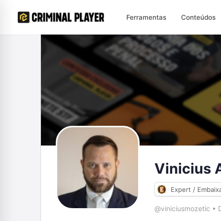
Ferramentas
Conteúdos
Vinicius
Expert / Embaix
@viniciusmozetic
•
D