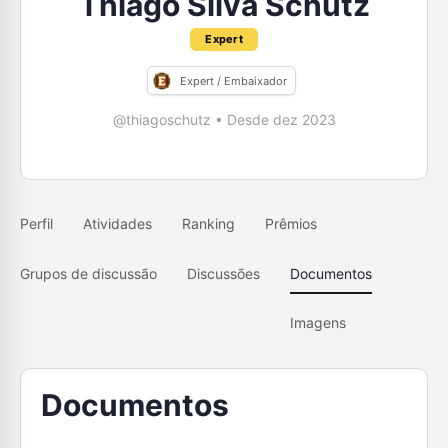
Thiago Silva Schütz
Expert
Expert / Embaixador
@thiagoschutz
•
Desde dez 2023
Perfil
Atividades
Ranking
Prêmios
Grupos de discussão
Discussões
Documentos
Imagens
Documentos