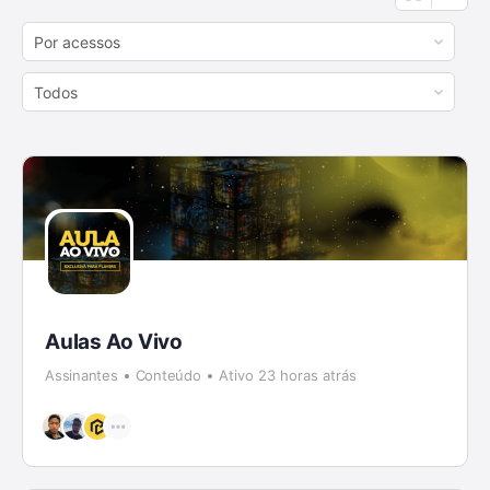
Order
By:
Order
By:
Aulas Ao Vivo
Assinantes
Conteúdo
Ativo 23 horas atrás