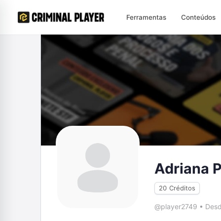
Ferramentas
Conteúdos
Adriana 
20
Créditos
@player2749
•
Desd