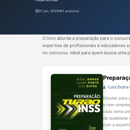
concurso. Ideal para quem busca uma pre
nas disciplinas exigidas.
01 jan. 2024
1 acessos
O livro aborda a preparação para o concu
expertise de profissionais e educadores e
no concurso. Ideal para quem busca uma p
Preparaç
Luiz Dutra 
Estudar para 
e nem simples
cada tema pod
de qualidade 
com a experti