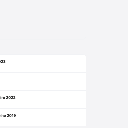
023
iro 2022
nho 2019