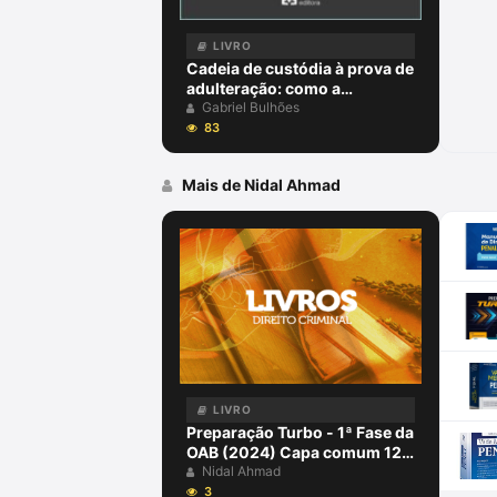
LIVRO
Cadeia de custódia à prova de
adulteração: como a
blockchain pode garantir a
Gabriel Bulhões
integridade da prova no
83
processo penal - julho 2024
Mais de Nidal Ahmad
LIVRO
Preparação Turbo - 1ª Fase da
OAB (2024) Capa comum 12
agosto 2023
Nidal Ahmad
3