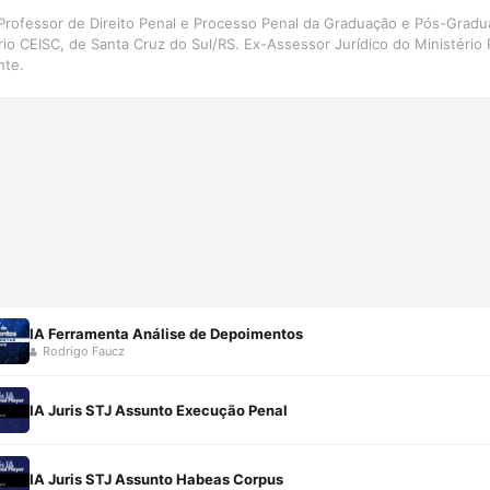
. Professor de Direito Penal e Processo Penal da Graduação e Pós-Grad
io CEISC, de Santa Cruz do Sul/RS. Ex-Assessor Jurídico do Ministério
nte.
IA Ferramenta Análise de Depoimentos
Rodrigo Faucz
IA Juris STJ Assunto Execução Penal
IA Juris STJ Assunto Habeas Corpus