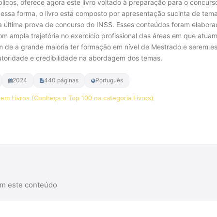
licos, oferece agora este livro voltado à preparação para o concurs
Dessa forma, o livro está composto por apresentação sucinta de tema
última prova de concurso do INSS. Esses conteúdos foram elaborad
om ampla trajetória no exercício profissional das áreas em que atua
m de a grande maioria ter formação em nível de Mestrado e serem est
utoridade e credibilidade na abordagem dos temas.
2024
440 páginas
Português
em Livros (Conheça o Top 100 na categoria Livros)
r na Amazon
am este conteúdo