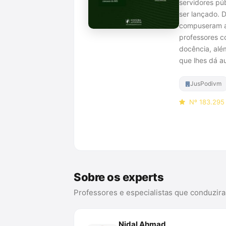
servidores púb
ser lançado. 
compuseram a 
professores c
docência, alé
que lhes dá a
JusPodivm
Nº 183.295 
Compra
Sobre os experts
Professores e especialistas que conduzir
Nidal Ahmad