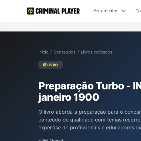
Ferramentas
Co
Início
/
Conteúdos
/
Livros Indicados
LIVRO
Preparação Turbo - 
janeiro 1900
O livro aborda a preparação para o concu
conteúdo de qualidade com temas recorre
expertise de profissionais e educadores ex
uma metodologia eficaz de estudo, visan
Nidal Ahmad