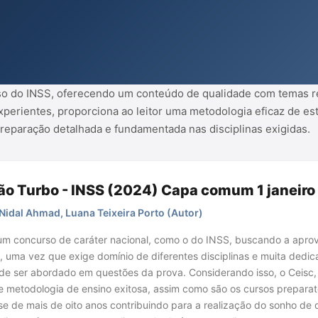
paração detalhada e fundamentada
rso do INSS, oferecendo um conteúdo de qualidade com temas r
xperientes, proporciona ao leitor uma metodologia eficaz de e
reparação detalhada e fundamentada nas disciplinas exigidas.
ão Turbo - INSS (2024) Capa comum 1 janeiro
Nidal Ahmad, Luana Teixeira Porto (Autor)
um concurso de caráter nacional, como o do INSS, buscando a aprov
, uma vez que exige domínio de diferentes disciplinas e muita de
e ser abordado em questões da prova. Considerando isso, o Ceisc
e metodologia de ensino exitosa, assim como são os cursos prepara
se de mais de oito anos contribuindo para a realização do sonho de d