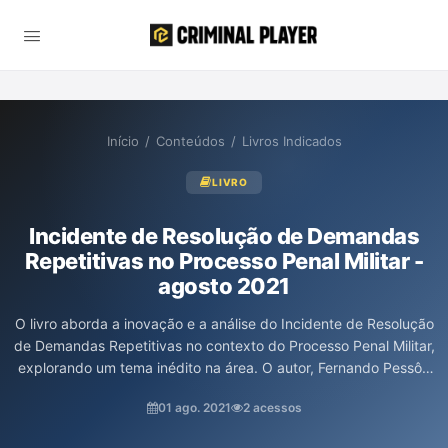
Início
/
Conteúdos
/
Livros Indicados
LIVRO
Incidente de Resolução de Demandas
Repetitivas no Processo Penal Militar -
agosto 2021
O livro aborda a inovação e a análise do Incidente de Resolução
de Demandas Repetitivas no contexto do Processo Penal Militar,
explorando um tema inédito na área. O autor, Fernando Pessôa
da Silveira Mello, com sua vasta experiência na Justiça Militar e
01 ago. 2021
2 acessos
na advocacia pública, proporciona uma visão crítica e
fundamentada, alinhada às diretrizes constitucionais, que