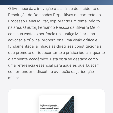
promete enriquecer tanto a prática judicial quanto o ambiente
acadêmico. Esta obra se destaca como uma referência essencial
O livro aborda a inovação e a análise do Incidente de
para aq...
Resolução de Demandas Repetitivas no contexto do
Processo Penal Militar, explorando um tema inédito
na área. O autor, Fernando Pessôa da Silveira Mello,
com sua vasta experiência na Justiça Militar e na
advocacia pública, proporciona uma visão crítica e
fundamentada, alinhada às diretrizes constitucionais,
que promete enriquecer tanto a prática judicial quanto
o ambiente acadêmico. Esta obra se destaca como
uma referência essencial para aqueles que buscam
compreender e discutir a evolução da jurisdição
militar.