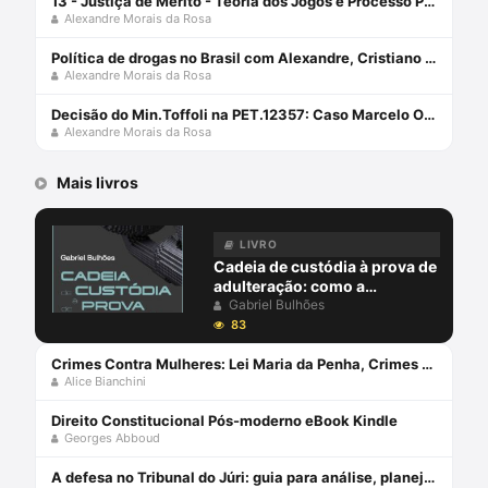
13 - Justiça de Mérito - Teoria dos Jogos e Processo Penal
Alexandre Morais da Rosa
Política de drogas no Brasil com Alexandre, Cristiano Maronna e Emílio Figueiredo
Alexandre Morais da Rosa
Decisão do Min.Toffoli na PET.12357: Caso Marcelo Odebrecht com Alexandre Morais da Rosa
Alexandre Morais da Rosa
Mais livros
LIVRO
Cadeia de custódia à prova de
adulteração: como a
blockchain pode garantir a
Gabriel Bulhões
integridade da prova no
83
processo penal - julho 2024
Crimes Contra Mulheres: Lei Maria da Penha, Crimes Sexuais e Feminicídio (2023) Capa comum 8 janeiro 2023
Alice Bianchini
Direito Constitucional Pós-moderno eBook Kindle
Georges Abboud
A defesa no Tribunal do Júri: guia para análise, planejamento e estratégias - junho 2024