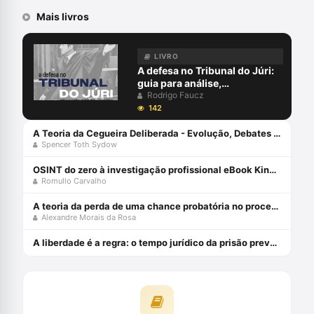
Mais livros
LIVRO
A defesa no Tribunal do Júri:
guia para análise,
planejamento e estratégias -
Rodrigo Faucz
junho 2024
142
A Teoria da Cegueira Deliberada - Evolução, Debates Dogmáticos, Propostas, Dificuldades de Aplicabilidade - 2ª Edição (2022) Capa comum 1 janeiro 2019
Spencer Toth Sydow
OSINT do zero à investigação profissional eBook Kindle
Romullo Carvalho
A teoria da perda de uma chance probatória no processo penal - julho 2024
Alexandre Morais da Rosa
A liberdade é a regra: o tempo jurídico da prisão preventiva - julho 2024