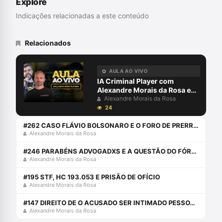
Explore
Indicações relacionadas a este conteúdo
Relacionados
AULA AO VIVO
IA Criminal Player com
Alexandre Morais da Rosa e
André Necchio
Alexandre Morais da Rosa
24
#262 CASO FLÁVIO BOLSONARO E O FORO DE PRERROGATIVA DE FUNÇÃO
Alexandre Morais da Rosa
#246 PARABÉNS ADVOGADXS E A QUESTÃO DO FÓRUM SHOPPING
Alexandre Morais da Rosa
#195 STF, HC 193.053 E PRISÃO DE OFÍCIO
Alexandre Morais da Rosa
#147 DIREITO DE O ACUSADO SER INTIMADO PESSOALMENTE DA DECISÃO CONDENATÓRIA DE 2 GRAU
Alexandre Morais da Rosa