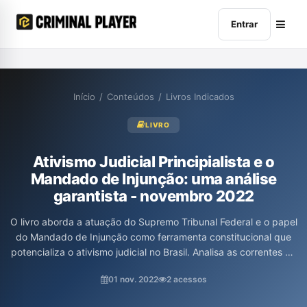
Entrar
Início
/
Conteúdos
/
Livros Indicados
LIVRO
Ativismo Judicial Principialista e o
Mandado de Injunção: uma análise
garantista - novembro 2022
O livro aborda a atuação do Supremo Tribunal Federal e o papel
do Mandado de Injunção como ferramenta constitucional que
potencializa o ativismo judicial no Brasil. Analisa as correntes do
constitucionalismo principialista e garantista, possibilitando uma
01 nov. 2022
2 acessos
reflexão crítica sobre a intervenção judicial. A obra destaca a
relevância da pesquisa de Isabela Lemos Budib, contribuindo