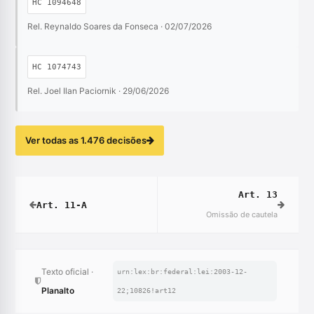
HC 1094648
Rel. Reynaldo Soares da Fonseca · 02/07/2026
HC 1074743
Rel. Joel Ilan Paciornik · 29/06/2026
Ver todas as 1.476 decisões
Art. 13
Art. 11-A
Omissão de cautela
Texto oficial ·
urn:lex:br:federal:lei:2003-12-
Planalto
22;10826!art12