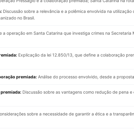
Operação Presságio e a colaboração premiada; Santa Catarina na rot
:
Discussão sobre a relevância e a polêmica envolvida na utilizaçã
anizado no Brasil.
 a operação em Santa Catarina que investiga crimes na Secretaria M
remiada:
Explicação da lei 12.850/13, que define a colaboração pre
boração premiada:
Análise do processo envolvido, desde a proposta i
o premiada:
Discussão sobre as vantagens como redução de pena e os
nsiderações sobre a necessidade de garantir a ética e a transparê