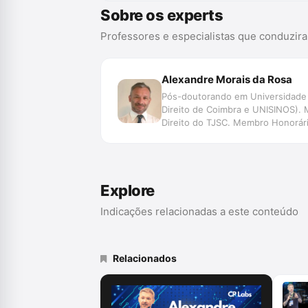
Sobre os experts
Professores e especialistas que conduzir
Alexandre Morais da Rosa
Pós-doutorando em Universidade d
Direito de Coimbra e UNISINOS). 
Direito do TJSC. Membro Honorário
Data, Jurimetria, Decisão, Automaç
de Pesquisa SpinLawLab (CNPq U
Explore
Indicações relacionadas a este conteúdo
Relacionados