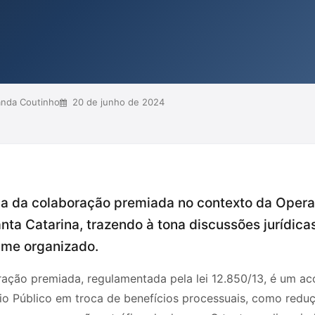
estacando a importância da ética e
disso, traz uma reflexão sobre as
no cenário jurí...
anda Coutinho
20 de junho de 2024
ca da colaboração premiada no contexto da Opera
a Catarina, trazendo à tona discussões jurídic
ime organizado.
oração premiada, regulamentada pela lei 12.850/13, é um 
io Público em troca de benefícios processuais, como reduç