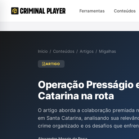
Ferramentas
Conteúdos
Início
/
Conteúdos
/
Artigos
/
Migalhas
ARTIGO
Operação Presságio e
Catarina na rota
O artigo aborda a colaboração premiada 
em Santa Catarina, analisando sua relevâ
crime organizado e os desafios que enfren
discute as implicações dessa estratégia p
Alexandre Morais da Rosa