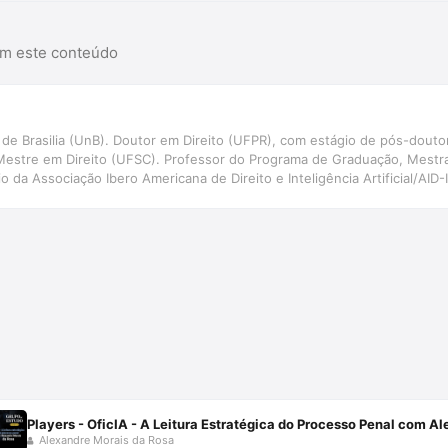
am este conteúdo
e Brasilia (UnB). Doutor em Direito (UFPR), com estágio de pós-douto
Mestre em Direito (UFSC). Professor do Programa de Graduação, Mestr
 da Associação Ibero Americana de Direito e Inteligência Artificial/AID
ão e Inteligência Artificial aplicadas ao Direito Judiciário, com perspec
NIVALI)
Players - OficIA - A Leitura Estratégica do Processo Penal com A
Alexandre Morais da Rosa