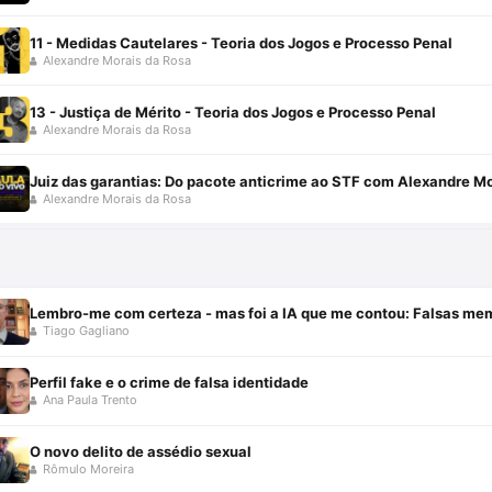
11 - Medidas Cautelares - Teoria dos Jogos e Processo Penal
Alexandre Morais da Rosa
13 - Justiça de Mérito - Teoria dos Jogos e Processo Penal
Alexandre Morais da Rosa
Juiz das garantias: Do pacote anticrime ao STF com Alexandre Mo
Alexandre Morais da Rosa
Lembro-me com certeza - mas foi a IA que me contou: Falsas me
Tiago Gagliano
Perfil fake e o crime de falsa identidade
Ana Paula Trento
O novo delito de assédio sexual
Rômulo Moreira