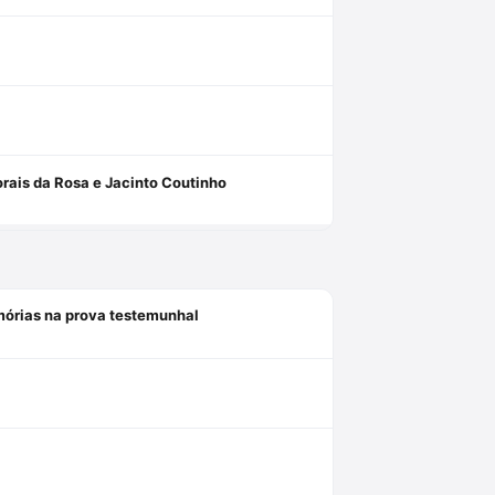
rais da Rosa e Jacinto Coutinho
mórias na prova testemunhal