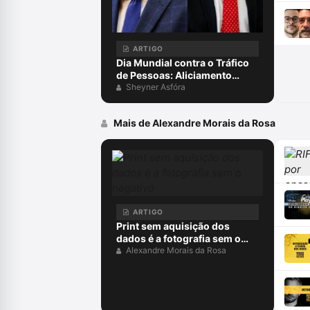
ARTIGO
Dia Mundial contra o Tráfico
de Pessoas: Aliciamento
digital, aprisionamento e
Sheyner Asfóra
escravidão para golpes
virtuais, exploração on-line e
Mais de Alexandre Morais da Rosa
o papel da advocacia criminal
ARTIGO
Print sem aquisição dos
dados é a fotografia sem o
negativo
Alexandre Morais da Rosa