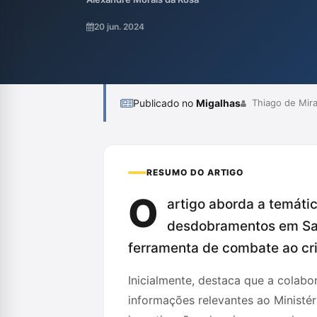
necessários na formalização de acordos, d
da proteção dos direitos envolvidos. Além 
20 jun. 2024
consequências e a natureza desse instituto 
Publicado no
Migalhas
Thiago de Mir
RESUMO DO ARTIGO
O
artigo aborda a temáti
desdobramentos em Sant
ferramenta de combate ao cr
Inicialmente, destaca que a colab
informações relevantes ao Ministér