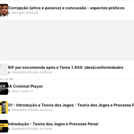
Corrupção (ativa e passiva) e concussão - aspectos práticos
Georges Abboud
RIF por encomenda após o Tema 1.404: (des)conformidades
Alexandre Morais da Rosa
IA Criminal Player
Aury Lopes Jr
01 - Introdução a Teoria dos Jogos - Teoria dos Jogos e Processo 
Alexandre Morais da Rosa
Introdução - Teoria dos Jogos e Processo Penal
Alexandre Morais da Rosa