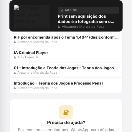
ARTIGO
Print sem aquisição dos
dados é a fotografia sem o
negativo
Alexandre Morais da Rosa
RIF por encomenda após o Tema 1.404: (des)conformidades
Alexandre Morais da Rosa
IA Criminal Player
Aury Lopes Jr
01 - Introdução a Teoria dos Jogos - Teoria dos Jogos e Processo Penal
Alexandre Morais da Rosa
Introdução - Teoria dos Jogos e Processo Penal
Alexandre Morais da Rosa
Precisa de ajuda?
Fale com nossa equipe pelo WhatsApp para dúvidas