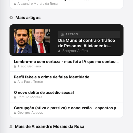
Alexandre Morais da Rosa
Mais artigos
ARTIGO
Dia Mundial contra o Tráfico
de Pessoas: Aliciamento
digital, aprisionamento e
Sheyner Asfóra
escravidão para golpes
virtuais, exploração on-line e
Lembro-me com certeza - mas foi a IA que me contou: Falsas memórias na prova testemunhal
Tiago Gagliano
o papel da advocacia criminal
Perfil fake e o crime de falsa identidade
Ana Paula Trento
O novo delito de assédio sexual
Rômulo Moreira
Corrupção (ativa e passiva) e concussão - aspectos práticos
Georges Abboud
Mais de Alexandre Morais da Rosa