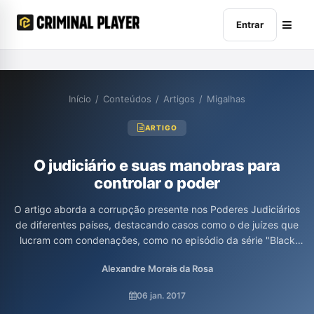
Entrar
Início
/
Conteúdos
/
Artigos
/
Migalhas
ARTIGO
O judiciário e suas manobras para
controlar o poder
O artigo aborda a corrupção presente nos Poderes Judiciários
de diferentes países, destacando casos como o de juízes que
lucram com condenações, como no episódio da série "Black
List" e no documentário "Kids for Cash". Luciana Pimenta
Alexandre Morais da Rosa
discute as consequências devastadoras desse sistema corrupto
para os cidadãos e enfatiza como a estrutura judicial e policial
06 jan. 2017
pode ser prejudicial para os indivíduos comuns, refletindo um