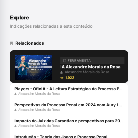
UNISINOS). Mestre em Direito (UFSC).
Professor do Programa de Graduação,
Mestrado e Doutorado da UNIVALI. Juiz
Explore
de Direito do TJSC. Membro Honorário da
Associação Ibero Americana de Direito e
Indicações relacionadas a este conteúdo
Inteligência Artificial/AID-IA. Pesquisa
Novas Tecnologias, Big Data, Jurimetria,
Decisão, Automação e Inteligência
Relacionados
Artificial aplicadas ao Direito Judiciário,
com perspectiva transdisciplinar.
Coordena o Grupo de Pesquisa
FERRAMENTA
SpinLawLab (CNPq UNIVALI)
IA Alexandre Morais da Rosa
Alexandre Morais da Rosa
1.922
Players - OficIA - A Leitura Estratégica do Processo Penal com Alexandre Morais da Rosa
Alexandre Morais da Rosa
Perspectivas do Processo Penal em 2024 com Aury Lopes Jr e Alexandre Morais da Rosa
Alexandre Morais da Rosa
Impacto do Juiz das Garantias e perspectivas para 2024 com Alexandre Morais da Rosa e Aury Lopes Jr
Alexandre Morais da Rosa
Introdução - Teoria dos Jogos e Processo Penal