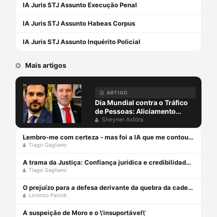
IA Juris STJ Assunto Execução Penal
IA Juris STJ Assunto Habeas Corpus
IA Juris STJ Assunto Inquérito Policial
Mais artigos
ARTIGO
Dia Mundial contra o Tráfico
de Pessoas: Aliciamento
digital, aprisionamento e
Sheyner Asfóra
escravidão para golpes
virtuais, exploração on-line e
Lembro-me com certeza - mas foi a IA que me contou: Falsas memórias na prova testemunhal
Tiago Gagliano
o papel da advocacia criminal
A trama da Justiça: Confiança jurídica e credibilidade fática
Tiago Gagliano
O prejuízo para a defesa derivante da quebra da cadeia de custódia de provas digitais
Lorenzo Parodi
A suspeição de Moro e o \'insuportável\'