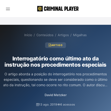
Início
/
Conteúdos
/
Artigos
/
Migalhas
ARTIGO
Interrogatório como último ato da
instrução nos procedimentos especiais
O artigo aborda a posição do interrogatório nos procedimentos
especiais, questionando se deve ser considerado como o último
ato da instrução, tal como ocorre no rito comum. O autor discute
a natureza jurídica do interrogatório, enfatizando sua função de
David Metzker
meio de defesa e como isso se relaciona com os princípios
constitucionais. Além disso, o texto destaca decisões do STF
13 ago. 2019
6 acessos
que reforçam a necessidade de que o interrogatório ocorra ao