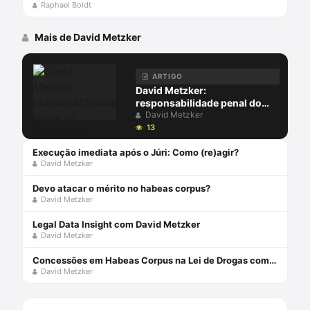
Raphael Boldt
Mais de David Metzker
ARTIGO
David Metzker:
responsabilidade penal do
empresário requer provas
David Metzker
13
Execução imediata após o Júri: Como (re)agir?
David Metzker
Devo atacar o mérito no habeas corpus?
David Metzker
Legal Data Insight com David Metzker
David Metzker
Concessões em Habeas Corpus na Lei de Drogas com David Metzker
David Metzker