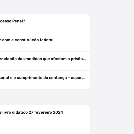
ocesso Penal?
e com a constituição federal
Revogação, relaxamento e liberdade provisória: critérios de diferenciação das medidas que afastam a prisão cautelar
Da indiferença insensível à tutela diferenciada: o assistido defensorial e o cumprimento de sentença – esperanças da cidadania no ncpc
 livro didático 27 fevereiro 2024