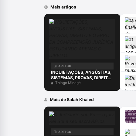
Mais artigos
ARTIGO
INQUIETAÇÕES, ANGÚSTIAS,
SISTEMAS, PROVAS, DIREITO
E O ERRO DA COMPREENSÃO
Thiago Minagé
JURÍDICA ESTUDANDO
APENAS O DIREITO.
Mais de Salah Khaled
ARTIGO