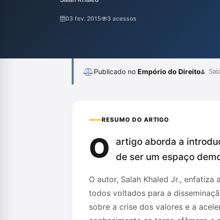
importância de se oferecer uma alternativ
mundo jurídico, enfatizando a complexid
03 fev. 2015
3 acessos
proposta é criar um local seguro para fomen
Publicado no
Empório do Direito
Sala
RESUMO DO ARTIGO
O
artigo aborda a introdu
de ser um espaço democ
O autor, Salah Khaled Jr., enfatiza
todos voltados para a disseminaçã
sobre a crise dos valores e a ace