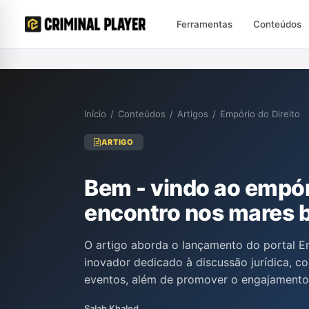
Ferramentas
Conteúdos
Início
/
Conteúdos
/
Artigos
/
Empório do Direito
ARTIGO
Bem - vindo ao empóri
encontro nos mares b
O artigo aborda o lançamento do portal E
inovador dedicado à discussão jurídica, c
eventos, além de promover o engajamento d
discursos de ódio e à crise de paradigmas a
Salah Khaled