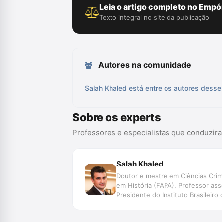
Leia o artigo completo no Empór
Texto integral no site da publicação
Autores na comunidade
Salah Khaled está entre os autores desse 
Sobre os experts
Professores e especialistas que conduzir
Salah Khaled
Doutor e mestre em Ciências Crim
em História (FAPA). Professor ass
Presidente do Instituto Brasileiro 
Para Além da Ambição Inquisitorial