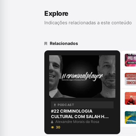
Explore
Indicações relacionadas a este conteúdo
Relacionados
PODCAST
#22 CRIMINOLOGIA
CULTURAL COM SALAH H.
KHALED JR.
Alexandre Morais da Rosa
30