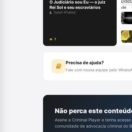
O Judiciário sou Eu — o juiz
Rei Sol e seu escraviários
Salah Khaled
7
Precisa de ajuda?
Fale com nossa equipe pelo WhatsA
Não perca este conteúd
Assine a Criminal Player e tenha acesso
comunidade de advocacia criminal do Br