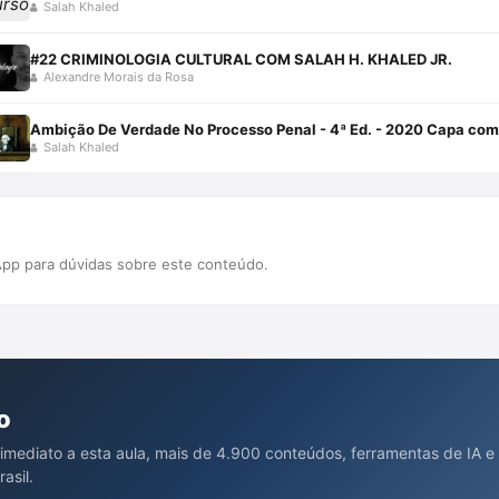
Salah Khaled
#22 CRIMINOLOGIA CULTURAL COM SALAH H. KHALED JR.
Alexandre Morais da Rosa
Ambição De Verdade No Processo Penal - 4ª Ed. - 2020 Capa co
Salah Khaled
pp para dúvidas sobre este conteúdo.
o
 imediato a esta aula, mais de 4.900 conteúdos, ferramentas de IA e
asil.