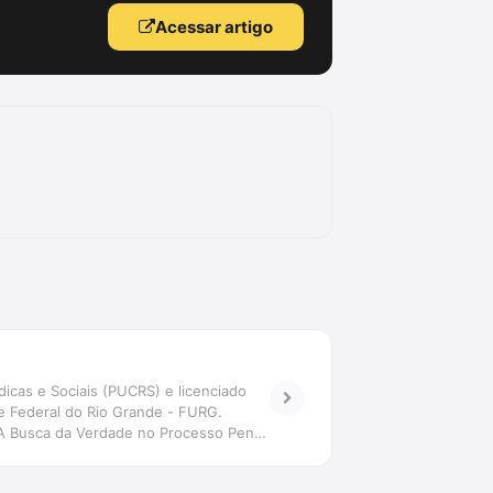
Acessar artigo
icas e Sociais (PUCRS) e licenciado
de Federal do Rio Grande - FURG.
, \"A Busca da Verdade no Processo Penal:
 em revistas científicas.