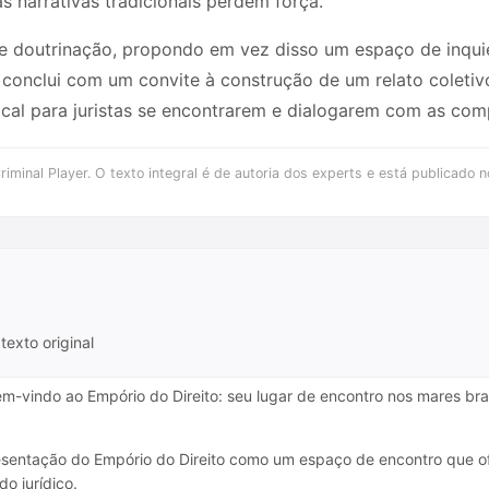
 narrativas tradicionais perdem força.
a de doutrinação, propondo em vez disso um espaço de inqu
go conclui com um convite à construção de um relato coletiv
ocal para juristas se encontrarem e dialogarem com as com
iminal Player. O texto integral é de autoria dos experts e está publicado n
texto original
em-vindo ao Empório do Direito: seu lugar de encontro nos mares bra
sentação do Empório do Direito como um espaço de encontro que ofer
o jurídico.