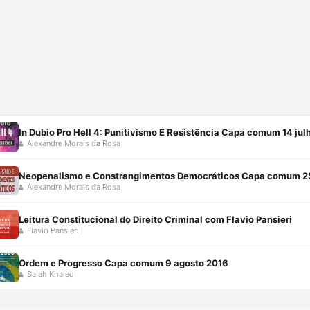
In Dubio Pro Hell 4: Punitivismo E Resistência Capa comum 14 ju
Alexandre Morais da Rosa
Neopenalismo e Constrangimentos Democráticos Capa comum 25
Alexandre Morais da Rosa
Leitura Constitucional do Direito Criminal com Flavio Pansieri
Flavio Pansieri
Ordem e Progresso Capa comum 9 agosto 2016
Salah Khaled