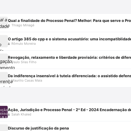
Qual a finalidade do Processo Penal? Melhor: Para que serve o Pr
Thiago Minagé
O artigo 385 do cpp e o sistema acusatório: uma incompatiblidad
Rômulo Moreira
Paulo Silas Filho
Maurilio Casas Maia
Ação, Jurisdição e Processo Penal - 2ª Ed - 2024 Encadernação de
Salah Khaled
Discurso de justificação da pena