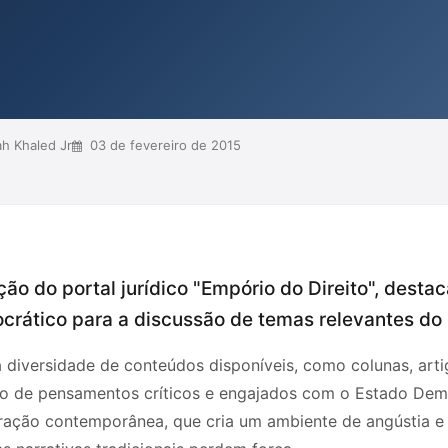
a democrática para a interação no
ade da sociedade contemporânea. A
tar a reflexão crí...
h Khaled Jr
03 de fevereiro de 2015
ção do portal jurídico "Empório do Direito", dest
rático para a discussão de temas relevantes do 
 a diversidade de conteúdos disponíveis, como colunas, arti
o de pensamentos críticos e engajados com o Estado Democ
leração contemporânea, que cria um ambiente de angústia 