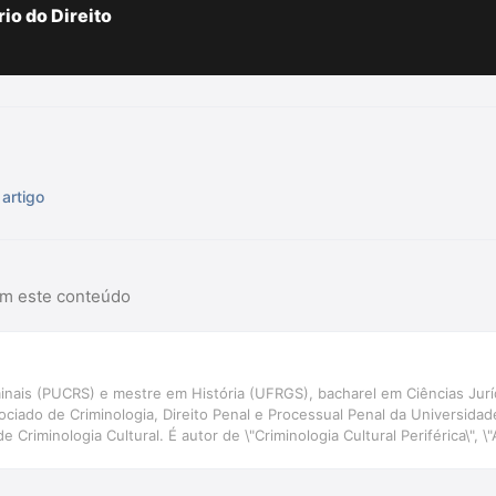
io do Direito
artigo
am este conteúdo
inais (PUCRS) e mestre em História (UFRGS), bacharel em Ciências Juríd
ociado de Criminologia, Direito Penal e Processual Penal da Universida
de Criminologia Cultural. É autor de \"Criminologia Cultural Periférica\"
\" e de dezenas de outros livros, capítulos de livros e artigos publicados