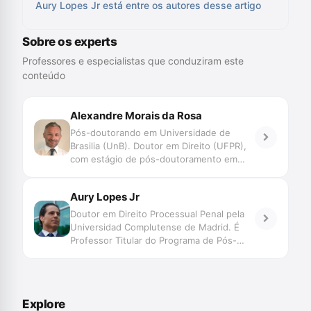
Aury Lopes Jr está entre os autores desse artigo
Sobre os experts
Professores e especialistas que conduziram este
conteúdo
Alexandre Morais da Rosa
Pós-doutorando em Universidade de
Brasilia (UnB). Doutor em Direito (UFPR),
com estágio de pós-doutoramento em
Direito (Faculdade de Direito de Coimbra e
UNISINOS). Mestre em Direito (UFSC).
Aury Lopes Jr
Professor do Programa de Graduação,
Mestrado e Doutorado da UNIVALI. Juiz
Doutor em Direito Processual Penal pela
de Direito do TJSC. Membro Honorário da
Universidad Complutense de Madrid. É
Associação Ibero Americana de Direito e
Professor Titular do Programa de Pós-
Inteligência Artificial/AID-IA. Pesquisa
Graduação – Especialização, Mestrado e
Novas Tecnologias, Big Data, Jurimetria,
Doutorado – em Ciências Criminais da
Decisão, Automação e Inteligência
Pontifícia Universidade Católica do Rio
Artificial aplicadas ao Direito Judiciário,
Grande do Sul. Advogado criminalista.
Explore
com perspectiva transdisciplinar.
Membro da Abracrim