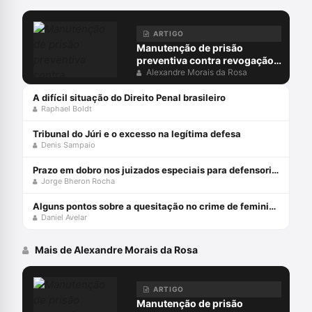
ARTIGO
Manutenção de prisão
preventiva contra revogação
do MP: juiz não pode ocupar
Alexandre Morais da Rosa
lugar do acusador
A difícil situação do Direito Penal brasileiro
Raphael Boldt
Tribunal do Júri e o excesso na legítima defesa
Denis Sampaio
Prazo em dobro nos juizados especiais para defensorias públicas
Jorge Bheron Rocha
Alguns pontos sobre a quesitação no crime de feminicídio
Daniel Avelar
Mais de Alexandre Morais da Rosa
ARTIGO
Manutenção de prisão