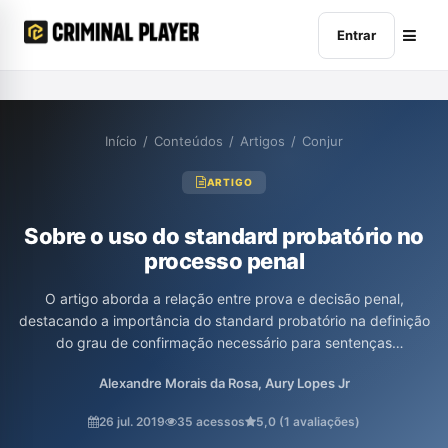
Entrar
Início
/
Conteúdos
/
Artigos
/
Conjur
ARTIGO
Sobre o uso do standard probatório no
processo penal
O artigo aborda a relação entre prova e decisão penal,
destacando a importância do standard probatório na definição
do grau de confirmação necessário para sentenças
condenatórias ou absolutórias. Os autores discutem os
Alexandre Morais da Rosa, Aury Lopes Jr
diferentes padrões de prova, enfatizando que a presunção de
inocência deve garantir que a condenação ocorra apenas
26 jul. 2019
35 acessos
5,0 (1 avaliações)
quando se atinge o padrão "além da dúvida razoável". Além