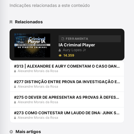
Coordena o Grupo de Pesquisa
Indicações relacionadas a este conteúdo
SpinLawLab (CNPq UNIVALI)
Relacionados
FERRAMENTA
IA Criminal Player
Aury Lopes Jr
14.359
#313 | ALEXANDRE E AURY COMENTAM O CASO DANIEL ALVES
Alexandre Morais da Rosa
#277 DISTINÇÃO ENTRE PROVA DA INVESTIGAÇÃO E PROVA JUDICIAL
Alexandre Morais da Rosa
#275 O DEVER DE APRESENTAR AS PROVAS À DEFESA: CHERRY PICKING PROBATÓRIO
Alexandre Morais da Rosa
#273 COMO CONTESTAR UM LAUDO DE DNA: JUNK SCIENCE
Alexandre Morais da Rosa
Mais artigos