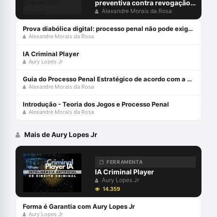
preventiva contra revogação
do MP: juiz não pode ocupar
Alexandre Morais da Rosa
lugar do acusador
Prova diabólica digital: processo penal não pode exigir do arguido o que só o diabo provaria
Alexandre Morais da Rosa
IA Criminal Player
Aury Lopes Jr
Guia do Processo Penal Estratégico de acordo com a Teoria dos Jogos e MCDA-C - Edição 2021
Alexandre Morais da Rosa
Introdução - Teoria dos Jogos e Processo Penal
Alexandre Morais da Rosa
Mais de Aury Lopes Jr
FERRAMENTA
IA Criminal Player
Aury Lopes Jr
14.359
Forma é Garantia com Aury Lopes Jr
Aury Lopes Jr