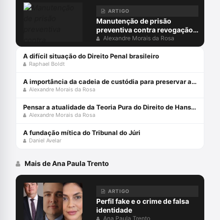
ARTIGO
Manutenção de prisão
preventiva contra revogação
do MP: juiz não pode ocupar
Alexandre Morais da Rosa
lugar do acusador
A difícil situação do Direito Penal brasileiro
Raphael Boldt
A importância da cadeia de custódia para preservar a prova penal
Alexandre Morais da Rosa
Pensar a atualidade da Teoria Pura do Direito de Hans Kelsen
Alexandre Morais da Rosa
A fundação mítica do Tribunal do Júri
Daniel Avelar
Mais de Ana Paula Trento
ARTIGO
Perfil fake e o crime de falsa
identidade
Ana Paula Trento