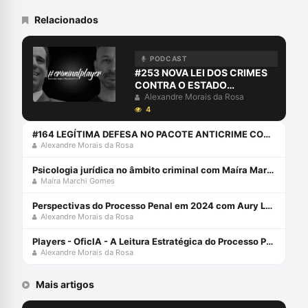
Abracrim Nacional, Assessora Parlamentar
Senado Federal, Auditora no Tribunal de
Relacionados
Justiça Desportiva do Estado do Rio
Grande do Norte, Professora de Processo
Penal no Instituto de Estudos Jurídicos
PODCAST
(IEJUR), Fundadora do Projeto Clara
#253 NOVA LEI DOS CRIMES
Camarão - Combate à violência contra
CONTRA O ESTADO
mulher, Coautora e autora em obras
DEMOCRÁTICO DE DIREITO
Alexandre Morais da Rosa
jurídicas.
4
#164 LEGÍTIMA DEFESA NO PACOTE ANTICRIME COM YURI CARNEIRO
Alexandre Morais da Rosa
Psicologia jurídica no âmbito criminal com Maíra Marchi
Maíra Marchi Gomes
Perspectivas do Processo Penal em 2024 com Aury Lopes Jr e Alexandre Morais da Rosa
Alexandre Morais da Rosa
Players - OficIA - A Leitura Estratégica do Processo Penal com Alexandre Morais da Rosa
Alexandre Morais da Rosa
Mais artigos