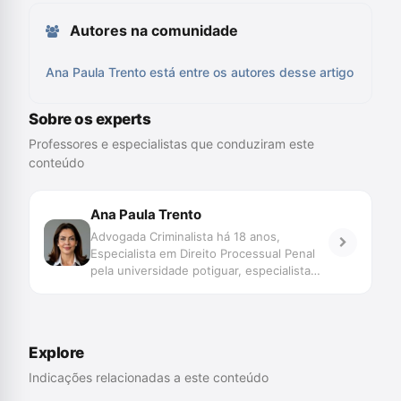
Autores na comunidade
Ana Paula Trento está entre os autores desse artigo
Sobre os experts
Professores e especialistas que conduziram este
conteúdo
Ana Paula Trento
Advogada Criminalista há 18 anos,
Especialista em Direito Processual Penal
pela universidade potiguar, especialista
em Direito Público pela universidade
potiguar e especialista Direito Eleitoral
pela universidade do sul de Santa
Catarina, Pesquisadora em Criminologia
Explore
pela Universidade Federal do Rio Grande
do Norte, Presidente Nacional da
Indicações relacionadas a este conteúdo
Abracrim Mulher, Secretária-geral