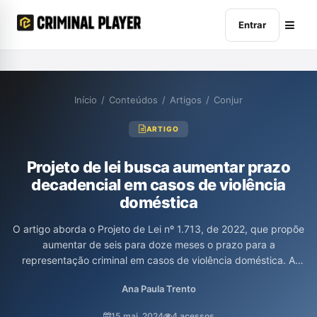
Entrar
Início
/
Conteúdos
/
Artigos
/
Conjur
ARTIGO
Projeto de lei busca aumentar prazo
decadencial em casos de violência
doméstica
O artigo aborda o Projeto de Lei nº 1.713, de 2022, que propõe
aumentar de seis para doze meses o prazo para a
representação criminal em casos de violência doméstica. A
iniciativa, apoiada por pareceres favoráveis no Congresso, visa
Ana Paula Trento
oferecer mais tempo para que as vítimas busquem justiça e
compreendam o ciclo de violência que enfrentam. Destaca-se a
15 mai. 2024
4 acessos