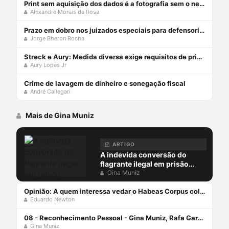
Print sem aquisição dos dados é a fotografia sem o negativo
Alexandre Morais da Rosa
Prazo em dobro nos juizados especiais para defensorias públicas
Jorge Bheron Rocha
Streck e Aury: Medida diversa exige requisitos de prisão!
Aury Lopes Jr
Crime de lavagem de dinheiro e sonegação fiscal
André Callegari
Mais de Gina Muniz
ARTIGO
A indevida conversão do
flagrante ilegal em prisão
preventiva
Gina Muniz
Opinião: A quem interessa vedar o Habeas Corpus coletivo?
Eduardo Newton
08 - Reconhecimento Pessoal - Gina Muniz, Rafa Garcez e Fernando Soubhia - Defesa Solidária
Gina Muniz