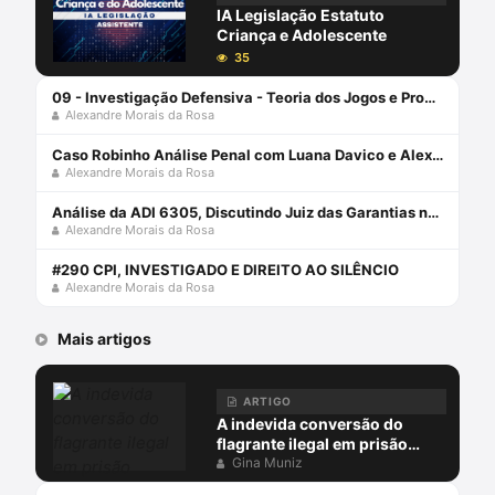
IA Legislação Estatuto
Criança e Adolescente
35
09 - Investigação Defensiva - Teoria dos Jogos e Processo Penal
Alexandre Morais da Rosa
Caso Robinho Análise Penal com Luana Davico e Alexandre Morais da Rosa
Alexandre Morais da Rosa
Análise da ADI 6305, Discutindo Juiz das Garantias no Brasil com Alexandre Morais da Rosa
Alexandre Morais da Rosa
#290 CPI, INVESTIGADO E DIREITO AO SILÊNCIO
Alexandre Morais da Rosa
Mais artigos
ARTIGO
A indevida conversão do
flagrante ilegal em prisão
preventiva
Gina Muniz