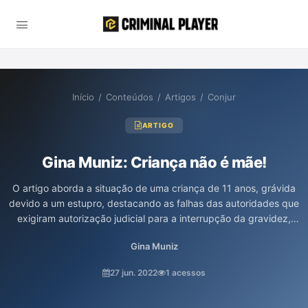
Início
/
Conteúdos
/
Artigos
/
Conjur
ARTIGO
Gina Muniz: Criança não é mãe!
O artigo aborda a situação de uma criança de 11 anos, grávida
devido a um estupro, destacando as falhas das autoridades que
exigiram autorização judicial para a interrupção da gravidez,
mesmo com respaldo legal para o aborto humanitário. O texto
Gina Muniz
critica o tratamento desumanizador que a criança enfrentou
durante o processo judicial, evidenciando a violação de seus
27 jun. 2022
1 acessos
direitos e a revitimização por parte do sistema. A análise foca na
necessidade de garantir a proteção integral das crianças,