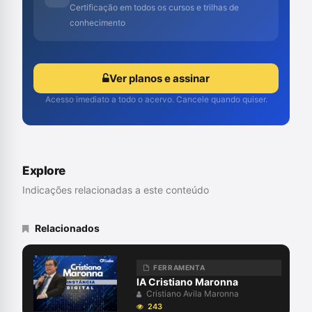
Certificação em todos os cursos e trilhas de
conhecimento
Ver planos e assinar
Acesso imediato a todo o acervo. Cancele quando quiser.
Explore
Indicações relacionadas a este conteúdo
Relacionados
FERRAMENTA
IA Cristiano Maronna
Cristiano Avila Maronna
243