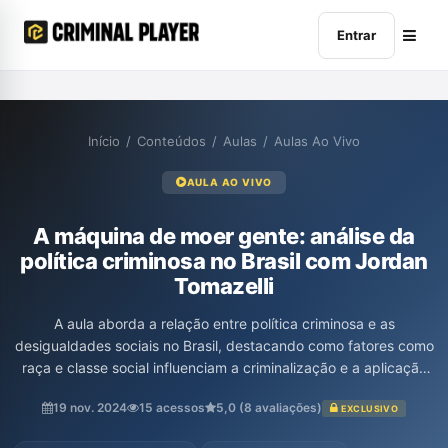
Entrar
Início
/
Conteúdos
/
Aulas
/
Aulas Ao Vivo
AULA AO VIVO
A máquina de moer gente: análise da
política criminosa no Brasil com Jordan
Tomazelli
A aula aborda a relação entre política criminosa e as
desigualdades sociais no Brasil, destacando como fatores como
raça e classe social influenciam a criminalização e a aplicação
da justiça. Jordan Tomazelli explora a interseção entre a
19 nov. 2024
15 acessos
5,0 (8 avaliações)
EXCLUSIVO
criminologia, a psicanálise e a análise econômica do direito,
discutindo o impacto do encarceramento em massa, a falta de