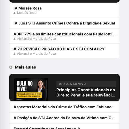
IA Moisés Rosa
Moisés Rosa
IA Juris STJ Assunto Crimes Contra a Dignidade Sexual
ADPF 779 e os limites constitucionais com Paulo Iotti e Alexandre Morais da Rosa
Alexandre Morais da Rosa
#173 REVISÃO PRISÃO 90 DIAS E STJ COM AURY
Alexandre Morais da Rosa
Mais aulas
AULA AO VIVO
Princípios Constitucionais do
Direito Penal e sua relevância
na prática com Priscilla Placha
Sá
Aspectos Materiais do Crime de Tráfico com Fabiano Lopes
A Posição do STJ Acerca da Palavra da Vítima com Gabriela Bemfica
Forma é Garantia com Aury Lopes Jr