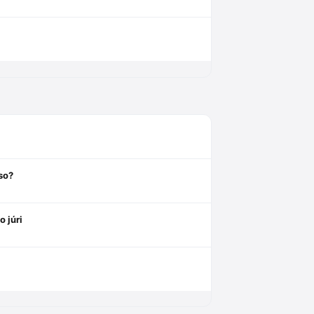
so?
o júri