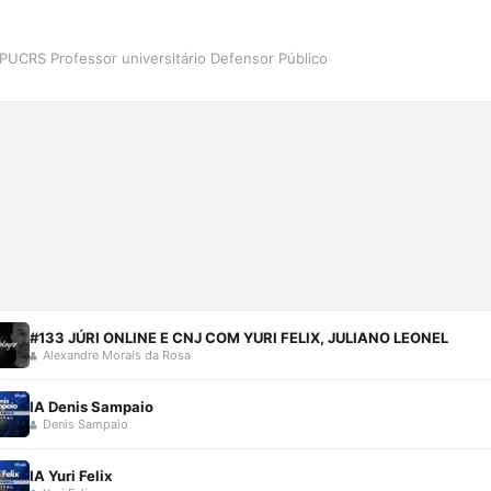
 PUCRS Professor universitário Defensor Público
#133 JÚRI ONLINE E CNJ COM YURI FELIX, JULIANO LEONEL
Alexandre Morais da Rosa
IA Denis Sampaio
Denis Sampaio
IA Yuri Felix