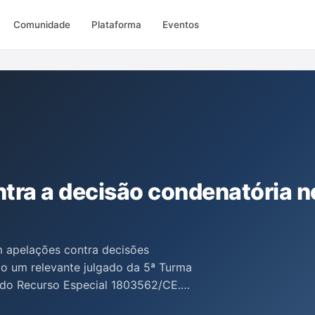
Comunidade
Plataforma
Eventos
tra a decisão condenatória n
m apelações contra decisões
ndo um relevante julgado da 5ª Turma
 do Recurso Especial 1803562/CE.
 discutem as implicações legais e os