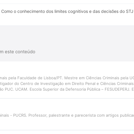
Como o conhecimento dos limites cognitivos e das decisões do STJ
am este conteúdo
inais pela Faculdade de Lisboa/PT. Mestre em Ciências Criminais pela U
tigador do Centro de Investigação em Direito Penal e Ciências Criminai
o PUC. UCAM. Escola Superior da Defensoria Pública – FESUDEPERJ. Es
o do Rio de Janeiro. Ex- Presidente da Comissão Criminal do Colégio N
os Brasileiros (IAB). Autor de livros e artigos.
nais - PUCRS. Professor, palestrante e parecerista com artigos publica