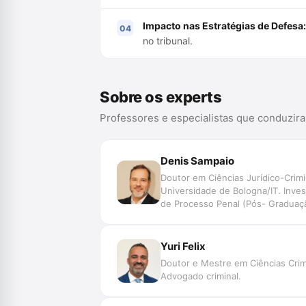
Impacto nas Estratégias de Defesa:
no tribunal.
Sobre os experts
Professores e especialistas que conduzir
Denis Sampaio
Doutor em Ciências Jurídico-Crim
Universidade de Bologna/IT. Inves
de Processo Penal (Pós- Graduaçã
Janeiro (EMERJ). Defensor Públic
Honorário do Instituto dos Advogad
Yuri Felix
Doutor e Mestre em Ciências Crimi
Advogado criminal.