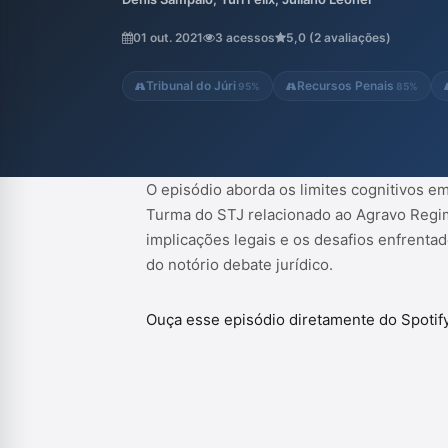
desafios enfrentados nesse contexto. A c
aprofundada sobre a prática judicial e as 
01 out. 2021
3 acessos
5,0 (2 avaliações)
Tribunal do Júri
Recursos Penais
95%
85%
O episódio aborda os limites cognitivos em
Turma do STJ relacionado ao Agravo Regim
implicações legais e os desafios enfrenta
do notório debate jurídico.
Ouça esse episódio diretamente do Spotif