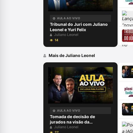
AULA AO VIVO
Tribunal do Juri com Juliano
Leonel e Yuri Felix
Juliano Leonel
14
Mais de Juliano Leonel
AULA AO VIVO
Tomada de decisão de
jurados na visão da
Psicologia Forense com
Juliano Leonel
Sidnei Priolo Filho e Juliano
27