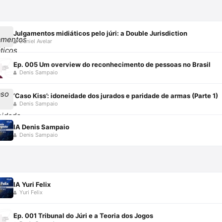
Julgamentos midiáticos pelo júri: a Double Jurisdiction
Daniel Avelar
Ep. 005 Um overview do reconhecimento de pessoas no Brasil
Denis Sampaio
‘Caso Kiss’: idoneidade dos jurados e paridade de armas (Parte 1)
Denis Sampaio
IA Denis Sampaio
Denis Sampaio
IA Yuri Felix
Yuri Felix
Ep. 001 Tribunal do Júri e a Teoria dos Jogos