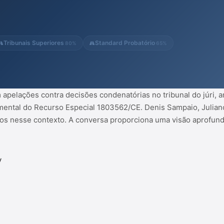
onversa proporciona uma visão
nuances do notório debate jurídico.
Tribunais Superiores
Standard Probatório
80%
65%
 apelações contra decisões condenatórias no tribunal do júri, 
ental do Recurso Especial 1803562/CE. Denis Sampaio, Juliano 
dos nesse contexto. A conversa proporciona uma visão aprofunda
y