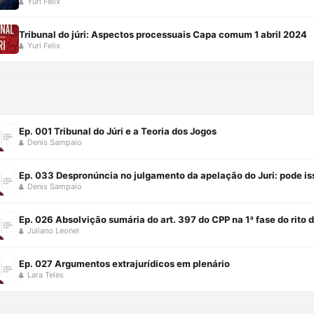
Yuri Felix
Tribunal do júri: Aspectos processuais Capa comum 1 abril 2024
Yuri Felix
Ep. 001 Tribunal do Júri e a Teoria dos Jogos
Denis Sampaio
Ep. 033 Despronúncia no julgamento da apelação do Juri: pode is
Denis Sampaio
Ep. 026 Absolvição sumária do art. 397 do CPP na 1ª fase do rito d
Juliano Leonel
Ep. 027 Argumentos extrajurídicos em plenário
Lara Teles