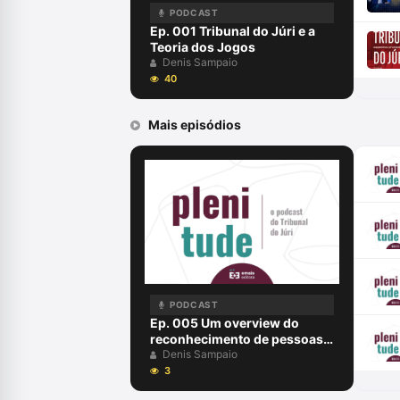
PODCAST
Ep. 001 Tribunal do Júri e a
Teoria dos Jogos
Denis Sampaio
40
Mais episódios
PODCAST
Ep. 005 Um overview do
reconhecimento de pessoas
no Brasil
Denis Sampaio
3