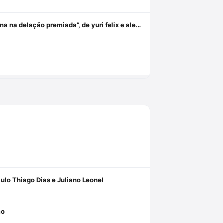
Lançamento! “novas tecnologias de prova no processo penal – o dna na delação premiada”, de yuri felix e alexandre morais da rosa
ulo Thiago Dias e Juliano Leonel
mo