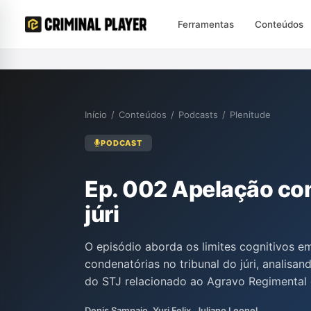
Ferramentas
Conteúdos
Início
/
Conteúdos
/
Podcasts
/
Plenitude
PODCAST
Ep. 002 Apelação con
júri
O episódio aborda os limites cognitivos e
condenatórias no tribunal do júri, analisa
do STJ relacionado ao Agravo Regimental
Denis Sampaio, Juliano Leonel e Yuri Felix
Denis Sampaio, Yuri Felix, Juliano Leonel