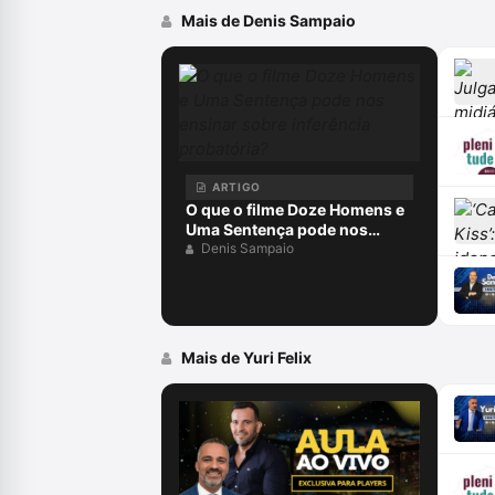
Mais de Denis Sampaio
ARTIGO
O que o filme Doze Homens e
Uma Sentença pode nos
ensinar sobre inferência
Denis Sampaio
probatória?
Mais de Yuri Felix