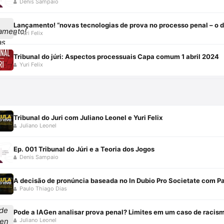
Denis Sampaio
Yuri Felix
Tribunal do júri: Aspectos processuais Capa comum 1 abril 2024
Yuri Felix
Tribunal do Juri com Juliano Leonel e Yuri Felix
Juliano Leonel
Ep. 001 Tribunal do Júri e a Teoria dos Jogos
Denis Sampaio
A decisão de pronúncia baseada no In Dubio Pro Societate com Pa
Paulo Thiago Dias
Pode a IAGen analisar prova penal? Limites em um caso de racis
Juliano Leonel