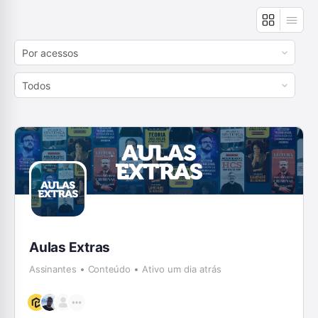
Order
By:
Order
By:
Aulas Extras
Assinantes
Conteúdo
Ativo um dia atrás