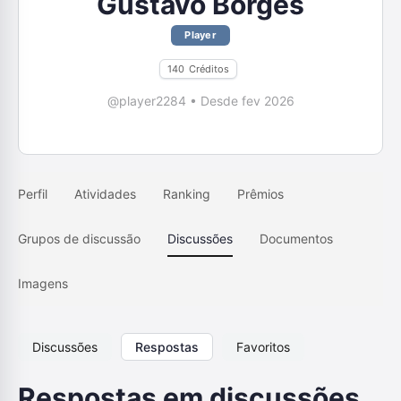
Gustavo Borges
Player
140
Créditos
@player2284
•
Desde fev 2026
Perfil
Atividades
Ranking
Prêmios
Grupos de discussão
Discussões
Documentos
Imagens
Discussões
Respostas
Favoritos
Respostas em discussões