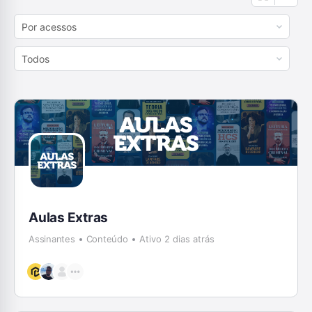
Order
By:
Order
By:
Aulas Extras
Assinantes
Conteúdo
Ativo 2 dias atrás