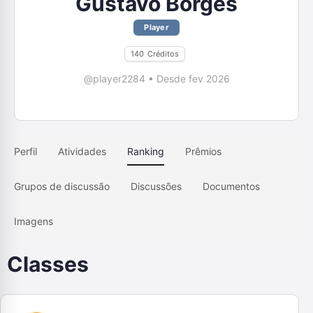
Gustavo Borges
Player
140
Créditos
@player2284
•
Desde fev 2026
Perfil
Atividades
Ranking
Prêmios
Grupos de discussão
Discussões
Documentos
Imagens
Classes