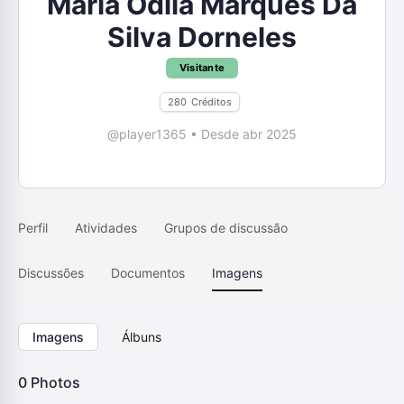
Maria Odila Marques Da
Silva Dorneles
Visitante
280
Créditos
@player1365
•
Desde abr 2025
Perfil
Atividades
Grupos de discussão
Discussões
Documentos
Imagens
Imagens
Álbuns
0
Photos