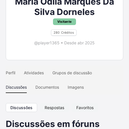
Maria Odila Marques Da
Silva Dorneles
Visitante
280
Créditos
@player1365
•
Desde abr 2025
Perfil
Atividades
Grupos de discussão
Discussões
Documentos
Imagens
Discussões
Respostas
Favoritos
Discussões em fóruns