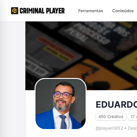
Ferramentas
Conteúdos
EDUARDO
450
Créditos
17
@player0952
•
Desd