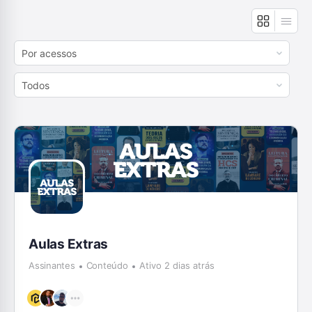
Order
By:
Order
By:
Aulas Extras
Assinantes
Conteúdo
Ativo 2 dias atrás