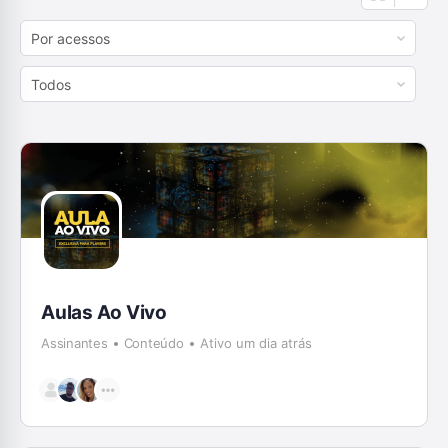
Order
By:
Order
By:
Aulas Ao Vivo
Assinantes
Conteúdo
Ativo um dia atrás